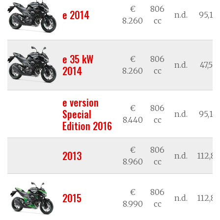
€
806
e 2014
n.d.
95,17
8.260
cc
e 35 kW
€
806
n.d.
47,58
2014
8.260
cc
e version
€
806
Special
n.d.
95,17
8.440
cc
Edition 2016
€
806
2013
n.d.
112,84
8.960
cc
€
806
2015
n.d.
112,84
8.990
cc