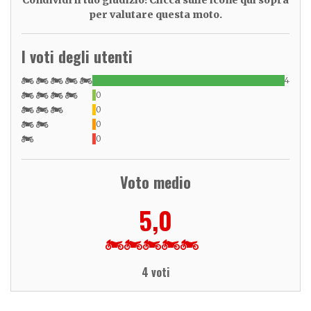
per valutare questa moto.
I voti degli utenti
4
0
0
0
0
Voto medio
5,0
4 voti