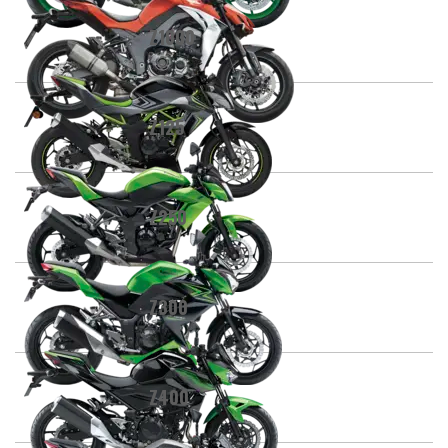
Z1000
Z125
Z250
Z300
Z400