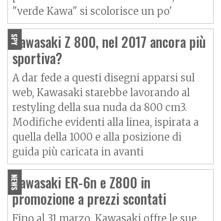
"verde Kawa" si scolorisce un po'
Kawasaki Z 800, nel 2017 ancora più
SPY
sportiva?
A dar fede a questi disegni apparsi sul
web, Kawasaki starebbe lavorando al
restyling della sua nuda da 800 cm3.
Modifiche evidenti alla linea, ispirata a
quella della 1000 e alla posizione di
guida più caricata in avanti
Kawasaki ER-6n e Z800 in
NEWS
promozione a prezzi scontati
Fino al 31 marzo, Kawasaki offre le sue