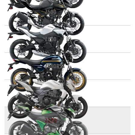
Z500
Z650
Z650RS
Z750
Z800