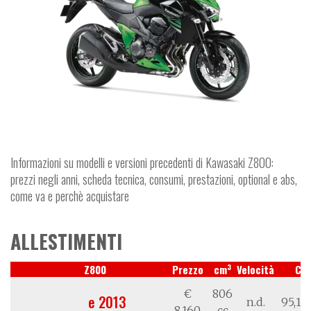
Informazioni su modelli e versioni precedenti di Kawasaki Z800:
prezzi negli anni, scheda tecnica, consumi, prestazioni, optional e abs,
come va e perchè acquistare
ALLESTIMENTI
3
Z800
Prezzo
cm
Velocità
CV
€
806
e 2013
n.d.
95,17
8.160
cc