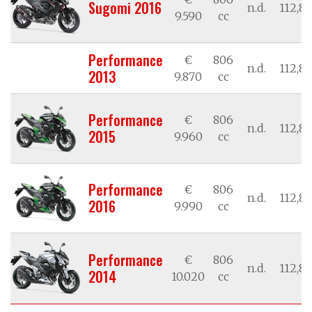
Sugomi 2016
n.d.
112,84
9.590
cc
Performance
€
806
n.d.
112,84
2013
9.870
cc
Performance
€
806
n.d.
112,84
2015
9.960
cc
Performance
€
806
n.d.
112,84
2016
9.990
cc
Performance
€
806
n.d.
112,84
2014
10.020
cc