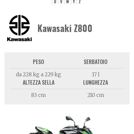
U
V
W
Y
Z
Kawasaki Z800
PESO
SERBATOIO
da 228 kg a 229 kg
17 l
ALTEZZA SELLA
LUNGHEZZA
83 cm
210 cm