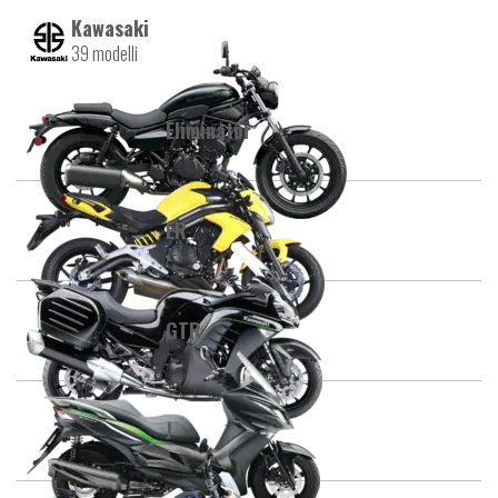
Kawasaki
39 modelli
Eliminator
ER
GTR
J