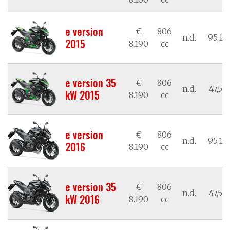
e version
€
806
n.d.
95,17
2015
8.190
cc
e version 35
€
806
n.d.
47,58
kW 2015
8.190
cc
e version
€
806
n.d.
95,17
2016
8.190
cc
e version 35
€
806
n.d.
47,58
kW 2016
8.190
cc