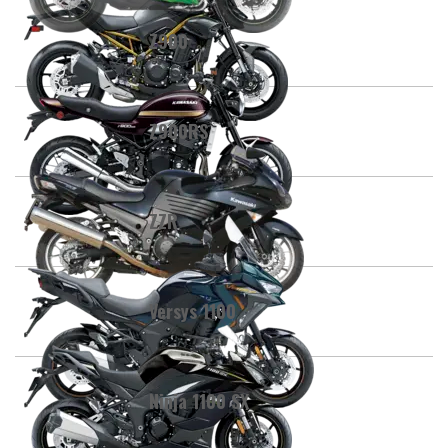
Z900
Z900RS
ZZR
Versys 1100
Ninja 1100 SX