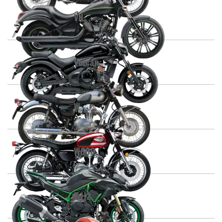
VN
Vulcan
W
W800
Z H2