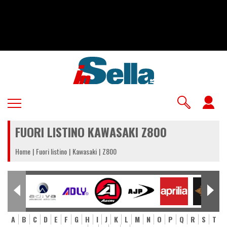
Salta
al
contenuto
principale
U
a
FUORI LISTINO KAWASAKI Z800
m
Home
Fuori listino
Kawasaki
Z800
A
B
C
D
E
F
G
H
I
J
K
L
M
N
O
P
Q
R
S
T