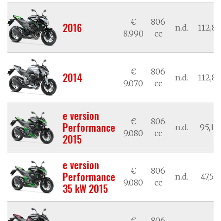
€
806
2016
n.d.
112,84
8.990
cc
€
806
2014
n.d.
112,84
9.070
cc
e version
€
806
Performance
n.d.
95,17
9.080
cc
2015
e version
€
806
Performance
n.d.
47,58
9.080
cc
35 kW 2015
€
806