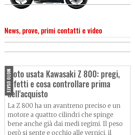
News, prove, primi contatti e video
PROVA
Kawasaki Z 800, cresce e
O
P
R
I
M
O
C
O
N
T
A
T
T
Kawasaki Z800 e: Una bella
migliora fuori e dentro
"motona"
Moto usata Kawasaki Z 800: pregi,
MOTO USATE
difetti e cosa controllare prima
dell'acquisto
La Z 800 ha un avantreno preciso e un
motore a quattro cilindri che spinge
bene anche già dai medi regimi. Il peso
però si sente e occhio alle vernici, il