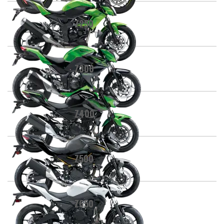
Z250
Z300
Z400
Z500
Z650