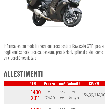
Informazioni su modelli e versioni precedenti di Kawasaki GTR: prezzi
negli anni, scheda tecnica, consumi, prestazioni, optional e abs, come
va e perchè acquistare
ALLESTIMENTI
3
GTR
Prezzo
cm
Velocità
CV/kW
1400
€
1352
251
154,99/114,00
2011
17.640
cc
km/h