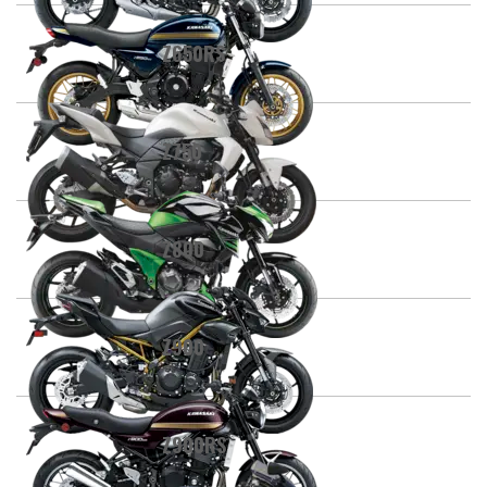
Z650RS
Z750
Z800
Z900
Z900RS