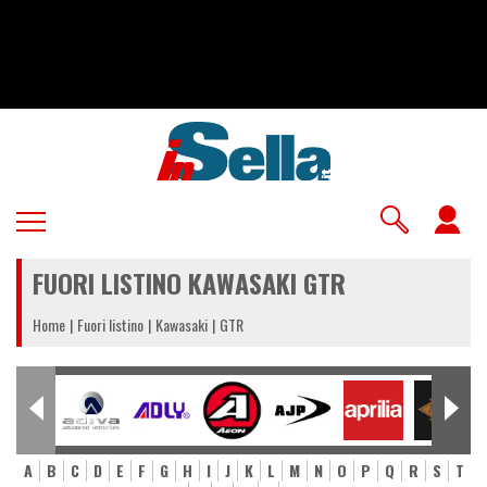
Salta
al
contenuto
principale
U
a
FUORI LISTINO KAWASAKI GTR
m
Home
Fuori listino
Kawasaki
GTR
A
B
C
D
E
F
G
H
I
J
K
L
M
N
O
P
Q
R
S
T