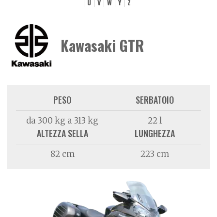
U
V
W
Y
Z
Kawasaki GTR
PESO
SERBATOIO
da 300 kg a 313 kg
22 l
ALTEZZA SELLA
LUNGHEZZA
82 cm
223 cm