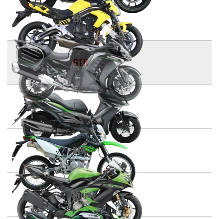
ER
GTR
J
KLX
Ninja