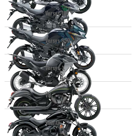
Versys 1000
Versys 650
Versys-X
VN
Vulcan