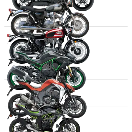
W
W800
Z H2
Z1000
Z125