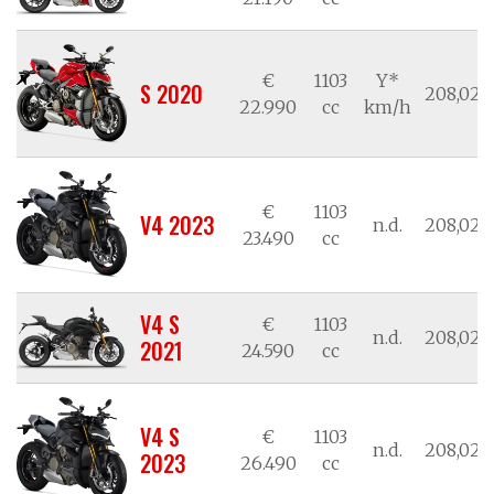
€
1103
Y*
S 2020
208,02/1
22.990
cc
km/h
€
1103
V4 2023
n.d.
208,02/1
23.490
cc
V4 S
€
1103
n.d.
208,02/1
2021
24.590
cc
V4 S
€
1103
n.d.
208,02/1
2023
26.490
cc