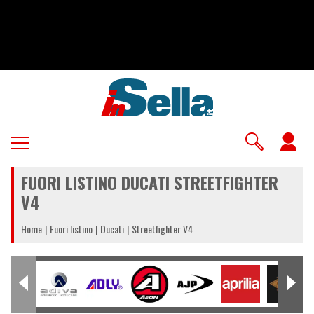
Salta
al
contenuto
principale
U
a
FUORI LISTINO DUCATI STREETFIGHTER
m
V4
Home
Fuori listino
Ducati
Streetfighter V4