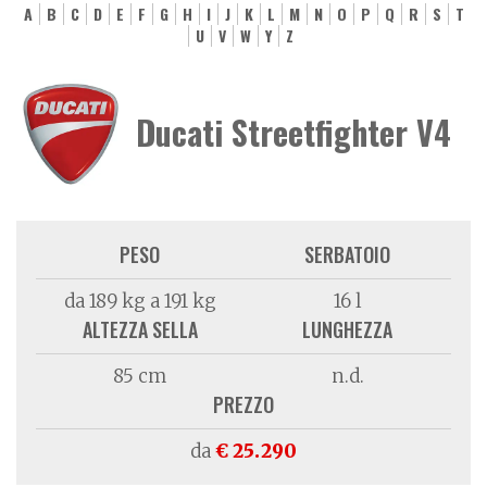
A
B
C
D
E
F
G
H
I
J
K
L
M
N
O
P
Q
R
S
T
U
V
W
Y
Z
Ducati Streetfighter V4
PESO
SERBATOIO
da 189 kg a 191 kg
16 l
ALTEZZA SELLA
LUNGHEZZA
85 cm
n.d.
PREZZO
da
€ 25.290