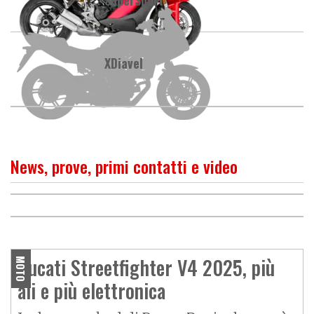
XDiavel
News, prove, primi contatti e video
PROVA
Combattente con stile
O
P
R
I
M
O
C
O
N
T
A
T
T
Ducati Streetfighter V4 S
2025: bella e incredibile
Ducati Streetfighter V4 2025, più
MOTO
ali e più elettronica