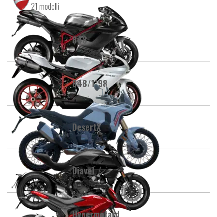
21 modelli
848
848/1198
DesertX
Diavel
Hypermotard