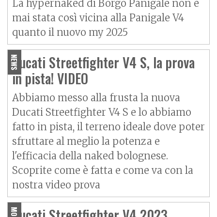
La hypernaked di Borgo Panigale non è
mai stata così vicina alla Panigale V4
quanto il nuovo my 2025
Ducati Streetfighter V4 S, la prova
NEWS
in pista! VIDEO
Abbiamo messo alla frusta la nuova
Ducati Streetfighter V4 S e lo abbiamo
fatto in pista, il terreno ideale dove poter
sfruttare al meglio la potenza e
l'efficacia della naked bolognese.
Scoprite come è fatta e come va con la
nostra video prova
Ducati Streetfighter V4 2023,
MOTO