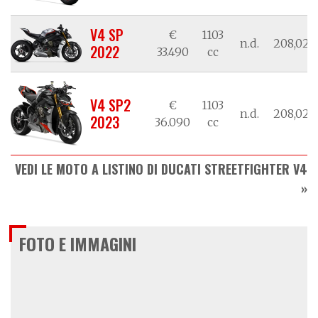
V4 SP
€
1103
n.d.
208,02/1
2022
33.490
cc
V4 SP2
€
1103
n.d.
208,02/1
2023
36.090
cc
VEDI LE MOTO A LISTINO DI DUCATI STREETFIGHTER V4
FOTO E IMMAGINI