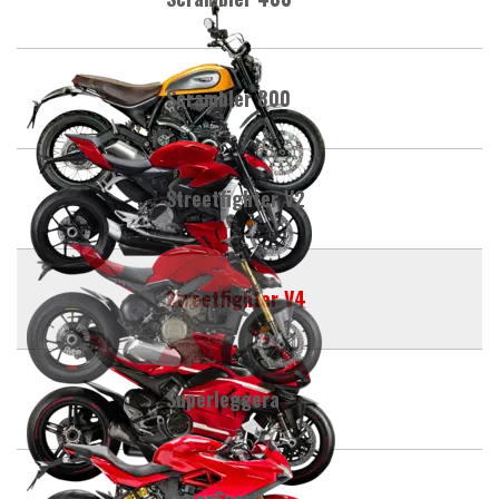
Scrambler 800
Streetfighter V2
Streetfighter V4
Superleggera
SuperSport