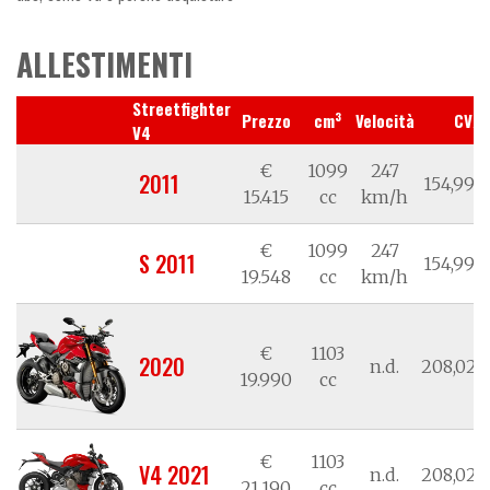
ALLESTIMENTI
Streetfighter
3
Prezzo
cm
Velocità
CV/k
V4
€
1099
247
2011
154,99/1
15.415
cc
km/h
€
1099
247
S 2011
154,99/1
19.548
cc
km/h
€
1103
2020
n.d.
208,02/1
19.990
cc
€
1103
V4 2021
n.d.
208,02/1
21.190
cc