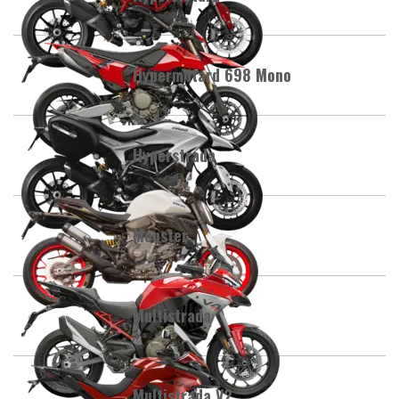
Hypermotard 698 Mono
Hyperstrada
Monster
Multistrada
Multistrada V2