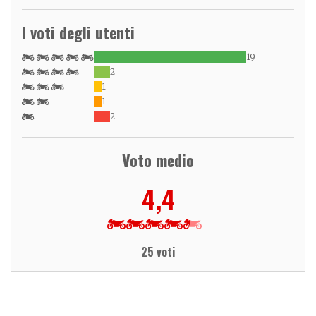
I voti degli utenti
19
2
1
1
2
Voto medio
4,4
25 voti