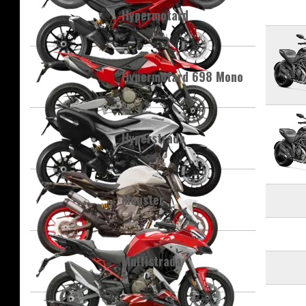
Hypermotard
Hypermotard 698 Mono
Hyperstrada
Monster
Multistrada