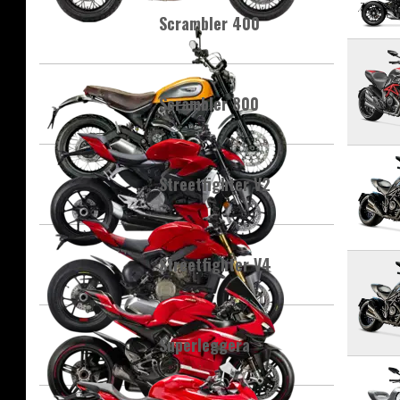
Scrambler 400
Scrambler 800
Streetfighter V2
Streetfighter V4
Superleggera