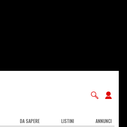
User
accou
men
DA SAPERE
LISTINI
ANNUNCI