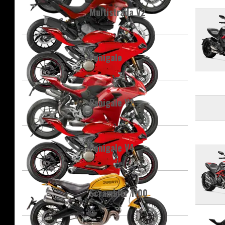
Multistrada V2
Panigale
Panigale V2
Panigale V4
Scrambler 1100