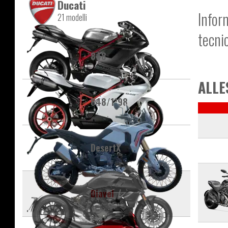
Ducati
Infor
21 modelli
tecni
848
ALLE
848/1198
DesertX
Diavel