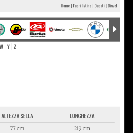
Home
Fuori listino
Ducati
Diavel
W
Y
Z
ALTEZZA SELLA
LUNGHEZZA
77 cm
219 cm