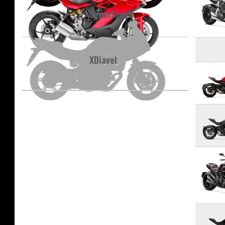
SuperSport
XDiavel