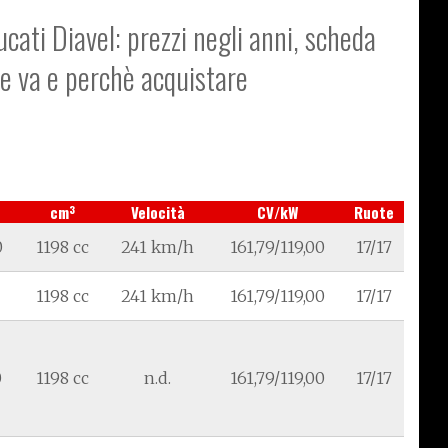
cati Diavel: prezzi negli anni, scheda
me va e perchè acquistare
3
cm
Velocità
CV/kW
Ruote
0
1198 cc
241 km/h
161,79/119,00
17/17
1198 cc
241 km/h
161,79/119,00
17/17
0
1198 cc
n.d.
161,79/119,00
17/17