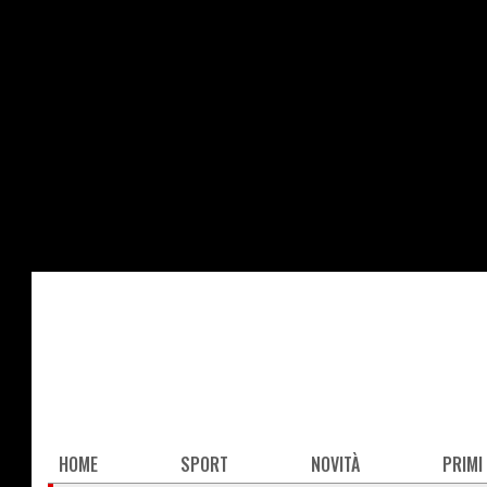
Salta
al
contenuto
principale
Main
HOME
SPORT
NOVITÀ
PRIMI
navigation