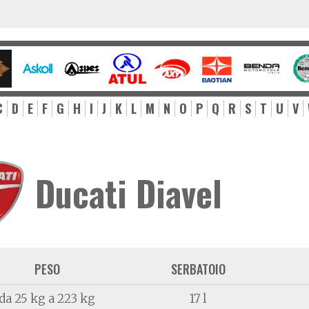
C
D
E
F
G
H
I
J
K
L
M
N
O
P
Q
R
S
T
U
V
Ducati Diavel
PESO
SERBATOIO
da 25 kg a 223 kg
17 l