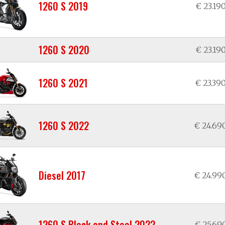
1260 S 2019
€ 23.19
1260 S 2020
€ 23.19
1260 S 2021
€ 23.39
1260 S 2022
€ 24.69
Diesel 2017
€ 24.99
1260 S Black and Steel 2022
€ 25.69