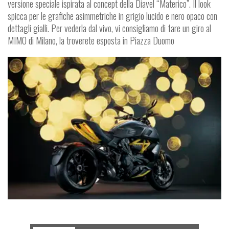
versione speciale ispirata al concept della Diavel “Materico”. Il look
spicca per le grafiche asimmetriche in grigio lucido e nero opaco con
dettagli gialli. Per vederla dal vivo, vi consigliamo di fare un giro al
MIMO di Milano, la troverete esposta in Piazza Duomo
NEWS