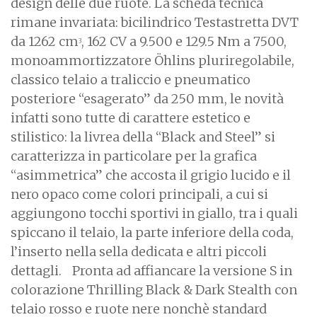
design delle due ruote. La scheda tecnica
rimane invariata: bicilindrico Testastretta DVT
da 1262 cm
, 162 CV a 9.500 e 129.5 Nm a 7500,
3
monoammortizzatore Öhlins pluriregolabile,
classico telaio a traliccio e pneumatico
posteriore “esagerato” da 250 mm, le novità
infatti sono tutte di carattere estetico e
stilistico: la livrea della “Black and Steel” si
caratterizza in particolare per la grafica
“asimmetrica” che accosta il grigio lucido e il
nero opaco come colori principali, a cui si
aggiungono tocchi sportivi in giallo, tra i quali
spiccano il telaio, la parte inferiore della coda,
l’inserto nella sella dedicata e altri piccoli
dettagli. Pronta ad affiancare la versione S in
colorazione Thrilling Black & Dark Stealth con
telaio rosso e ruote nere nonchè standard