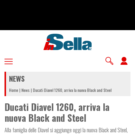
Salta
al
contenuto
principale
U
a
NEWS
m
Home
News
Ducati Diavel 1260, arriva la nuova Black and Steel
Ducati Diavel 1260, arriva la
nuova Black and Steel
Alla famiglia delle Diavel si aggiunge oggi la nuova Black and Steel,