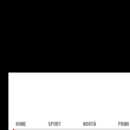
Salta
al
contenuto
principale
Main
HOME
SPORT
NOVITÀ
PRIMI
navigation