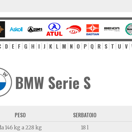
C
D
E
F
G
H
I
J
K
L
M
N
O
P
Q
R
S
T
U
V
BMW Serie S
PESO
SERBATOIO
da 146 kg a 228 kg
18 l