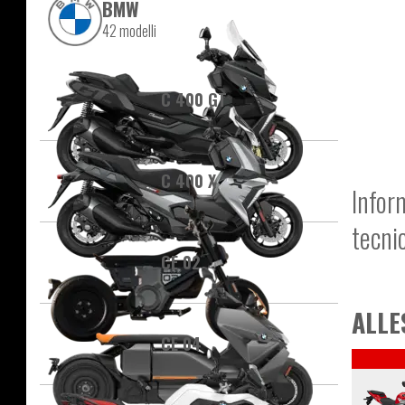
BMW
42 modelli
C 400 GT
C 400 X
Infor
tecni
CE 02
ALLE
CE 04