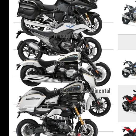
R 1250 RT
R 1300 GS
R 18
R 18 B/Transcontinental
R nineT