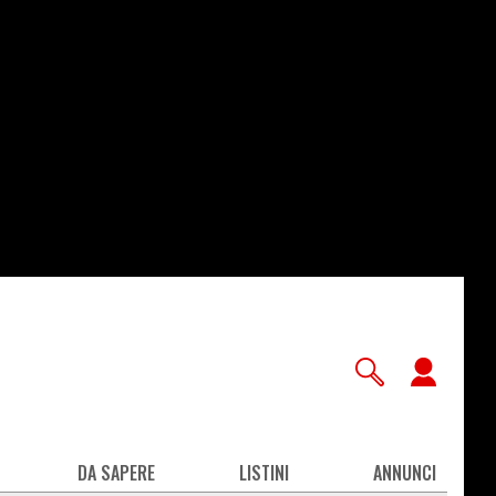
User
accou
men
DA SAPERE
LISTINI
ANNUNCI