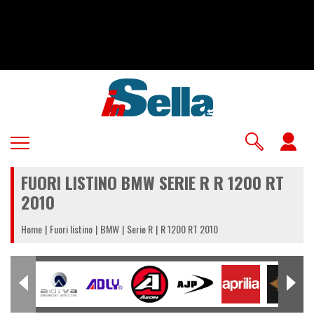
Salta
al
contenuto
principale
U
a
FUORI LISTINO BMW SERIE R R 1200 RT
m
2010
Home
Fuori listino
BMW
Serie R
R 1200 RT 2010