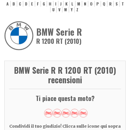
A
B
C
D
E
F
G
H
I
J
K
L
M
N
O
P
Q
R
S
T
U
V
W
Y
Z
BMW Serie R
R 1200 RT (2010)
BMW Serie R R 1200 RT (2010)
recensioni
Ti piace questa moto?
Condividi il tuo giudizio! Clicca sulle icone qui sopra