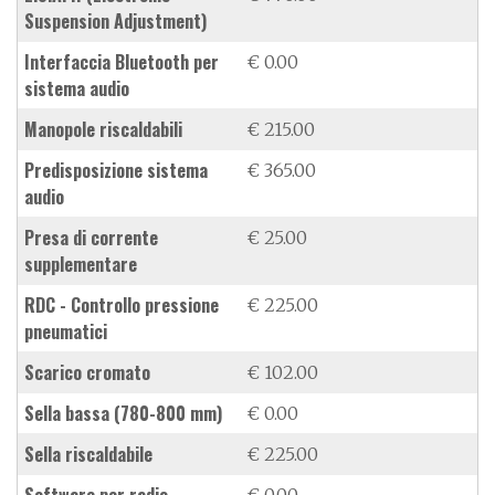
Suspension Adjustment)
interfaccia Bluetooth per
€ 0.00
sistema audio
manopole riscaldabili
€ 215.00
predisposizione sistema
€ 365.00
audio
presa di corrente
€ 25.00
supplementare
RDC - Controllo pressione
€ 225.00
pneumatici
scarico cromato
€ 102.00
sella bassa (780-800 mm)
€ 0.00
sella riscaldabile
€ 225.00
software per radio
€ 0.00