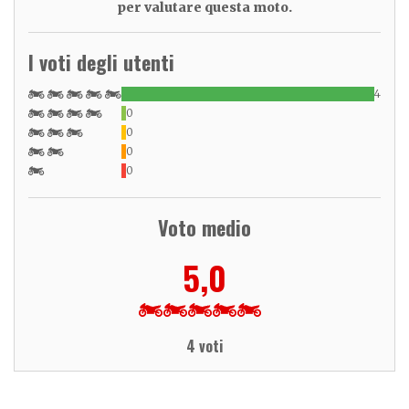
per valutare questa moto.
I voti degli utenti
4
0
0
0
0
Voto medio
5,0
4 voti