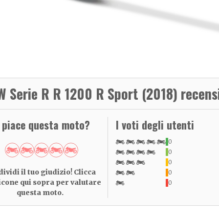
 Serie R R 1200 R Sport (2018) recens
i piace questa moto?
I voti degli utenti
0
0
0
ividi il tuo giudizio! Clicca
0
 icone qui sopra per valutare
0
questa moto.