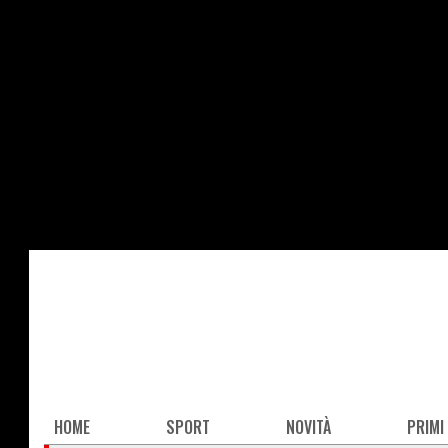
Salta
al
contenuto
principale
Main
HOME
SPORT
NOVITÀ
PRIMI
navigation