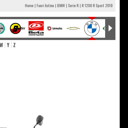
Home
Fuori listino
BMW
Serie R
R 1200 R Sport 2018
W
Y
Z