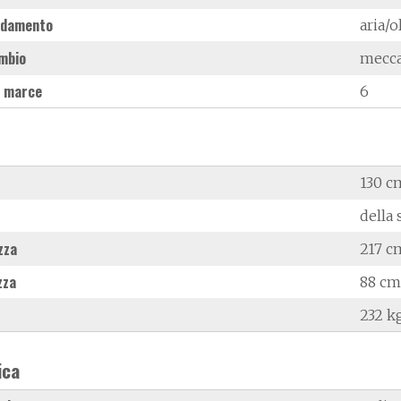
ddamento
aria/o
mbio
mecc
 marce
6
130 c
della 
zza
217 c
zza
88 cm
232 k
ica