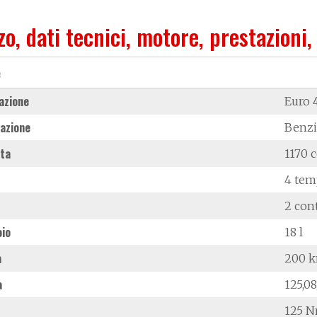
zo, dati tecnici, motore, prestazioni,
e
azione
Euro 
azione
Benz
ata
1170 c
4 tem
2 con
oio
18 l
à
200 
a
125,0
125 N