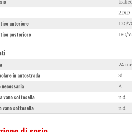
laio
trali
2D/D
tico anteriore
120/7
tico posteriore
180/55
ati
a
24 me
colare in autostrada
Si
 necessaria
A
a vano sottosella
n.d.
 vano sottosella
n.d.
zione di serie