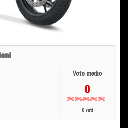
ioni
Voto medio
0
0 voti