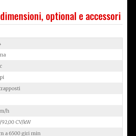
 dimensioni, optional e accessori
4
ina
c
pi
trapposti
km/h
8/92,00 CV/kW
m a 6500 giri min