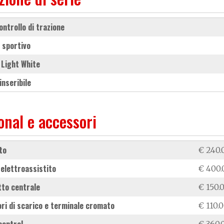
Controllo di trazione
e sportivo
e Light White
sinseribile
onal e accessori
rto
€ 240.
 elettroassistito
€ 400.
etto centrale
€ 150.
tori di scarico e terminale cromato
€ 110.