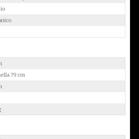
lio
anico
m
sella 79 cm
m
g