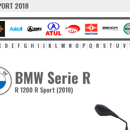
SPORT 2018
C
D
E
F
G
H
I
J
K
L
M
N
O
P
Q
R
S
T
U
V
BMW Serie R
R 1200 R Sport (2018)