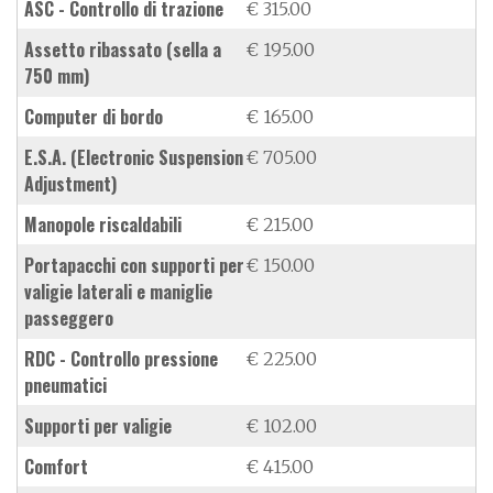
ASC - Controllo di trazione
€ 315.00
assetto ribassato (sella a
€ 195.00
750 mm)
computer di bordo
€ 165.00
E.S.A. (Electronic Suspension
€ 705.00
Adjustment)
manopole riscaldabili
€ 215.00
portapacchi con supporti per
€ 150.00
valigie laterali e maniglie
passeggero
RDC - Controllo pressione
€ 225.00
pneumatici
supporti per valigie
€ 102.00
Comfort
€ 415.00