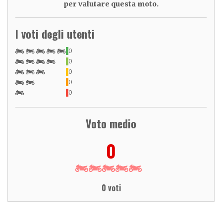
per valutare questa moto.
I voti degli utenti
0
0
0
0
0
Voto medio
0
0 voti