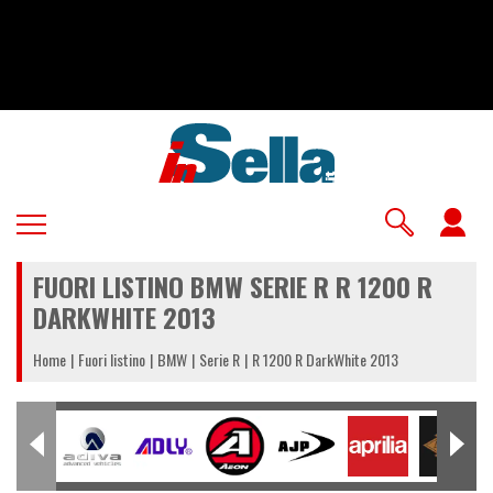
Salta
al
contenuto
principale
U
a
FUORI LISTINO BMW SERIE R R 1200 R
m
DARKWHITE 2013
Home
Fuori listino
BMW
Serie R
R 1200 R DarkWhite 2013