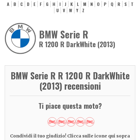
A
B
C
D
E
F
G
H
I
J
K
L
M
N
O
P
Q
R
S
T
U
V
W
Y
Z
BMW Serie R
R 1200 R DarkWhite (2013)
BMW Serie R R 1200 R DarkWhite
(2013) recensioni
Ti piace questa moto?
Condividi il tuo giudizio! Clicca sulle icone qui sopra