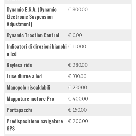
dynamic E.S.A. (Dynamic
€ 800.00
Electronic Suspension
Adjustment)
Dynamic Traction Control
€ 0.00
indicatori di direzioni bianchi
€ 110.00
a led
keyless ride
€ 280.00
luce diurne a led
€ 330.00
manopole riscaldabili
€ 230.00
mappature motore Pro
€ 400.00
portapacchi
€ 150.00
predisposizione navigatore
€ 200.00
GPS