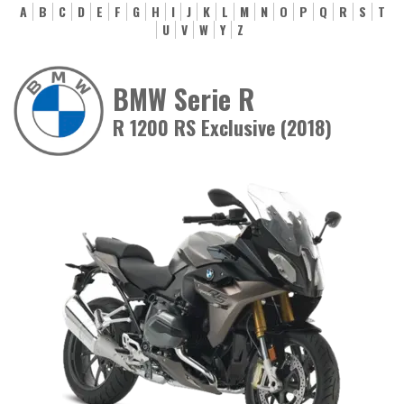
A
B
C
D
E
F
G
H
I
J
K
L
M
N
O
P
Q
R
S
T
U
V
W
Y
Z
BMW Serie R
R 1200 RS Exclusive (2018)