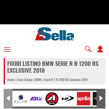
Salta
al
contenuto
principale
U
a
FUORI LISTINO BMW SERIE R R 1200 RS
m
EXCLUSIVE 2018
Home
Fuori listino
BMW
Serie R
R 1200 RS Exclusive 2018