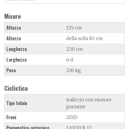
Misure
Altezza
125 cm
Altezza
della sella 82 cm
Lunghezza
220 cm
Larghezza
n.d.
Peso
236 kg
Ciclistica
traliccio con motore
Tipo telaio
portante
Freni
2D/D
Pneumatico anteriore
120/70 R 17