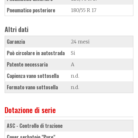
Pneumatico posteriore
180/55 R 17
Altri dati
Garanzia
24 mesi
Può circolare in autostrada
Si
Patente necessaria
A
Capienza vano sottosella
n.d.
Formato vano sottosella
n.d.
Dotazione di serie
ASC - Controllo di trazione
cover serbatoio "Pure"