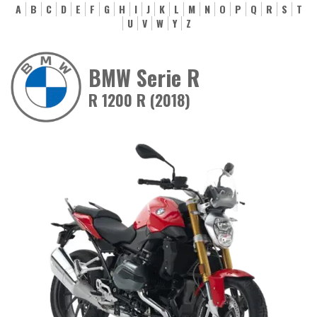
A
B
C
D
E
F
G
H
I
J
K
L
M
N
O
P
Q
R
S
T
U
V
W
Y
Z
BMW Serie R
R 1200 R (2018)