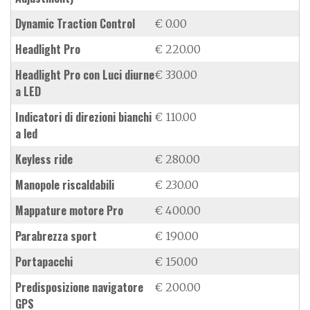
Dynamic Traction Control
€ 0.00
Headlight Pro
€ 220.00
Headlight Pro con Luci diurne
€ 330.00
a LED
indicatori di direzioni bianchi
€ 110.00
a led
keyless ride
€ 280.00
manopole riscaldabili
€ 230.00
mappature motore Pro
€ 400.00
parabrezza sport
€ 190.00
portapacchi
€ 150.00
predisposizione navigatore
€ 200.00
GPS