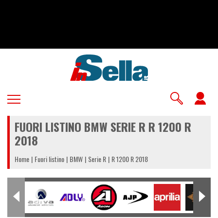
Salta
al
contenuto
principale
U
a
FUORI LISTINO BMW SERIE R R 1200 R
m
2018
Home
Fuori listino
BMW
Serie R
R 1200 R 2018