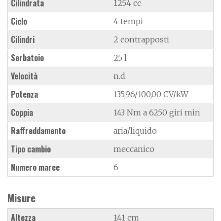
Cilindrata
1254 cc
Ciclo
4 tempi
Cilindri
2 contrapposti
Serbatoio
25 l
Velocità
n.d.
Potenza
135,96/100,00 CV/kW
Coppia
143 Nm a 6250 giri min
Raffreddamento
aria/liquido
Tipo cambio
meccanico
Numero marce
6
Misure
Altezza
141 cm