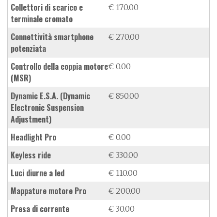
collettori di scarico e
€ 170.00
terminale cromato
connettività smartphone
€ 270.00
potenziata
controllo della coppia motore
€ 0.00
(MSR)
dynamic E.S.A. (Dynamic
€ 850.00
Electronic Suspension
Adjustment)
Headlight Pro
€ 0.00
keyless ride
€ 330.00
luci diurne a led
€ 110.00
mappature motore Pro
€ 200.00
presa di corrente
€ 30.00