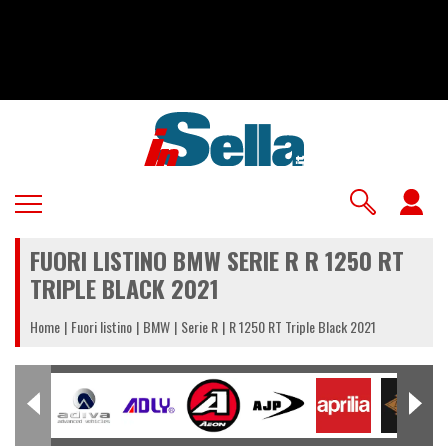
Salta
al
contenuto
principale
U
a
FUORI LISTINO BMW SERIE R R 1250 RT
m
TRIPLE BLACK 2021
Home
Fuori listino
BMW
Serie R
R 1250 RT Triple Black 2021