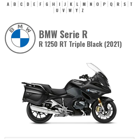
A
B
C
D
E
F
G
H
I
J
K
L
M
N
O
P
Q
R
S
T
U
V
W
Y
Z
BMW Serie R
R 1250 RT Triple Black (2021)