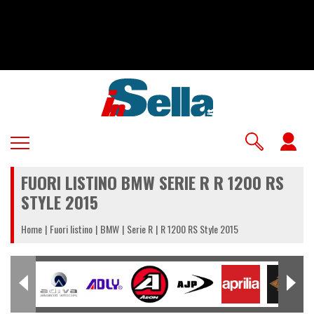
Salta
al
contenuto
principale
U
a
FUORI LISTINO BMW SERIE R R 1200 RS
m
STYLE 2015
Home
Fuori listino
BMW
Serie R
R 1200 RS Style 2015