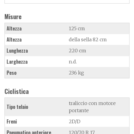
Misure
Altezza
125 cm
Altezza
della sella 82 cm
Lunghezza
220 cm
Larghezza
n.d.
Peso
236 kg
Ciclistica
traliccio con motore
Tipo telaio
portante
Freni
2D/D
Pneumatico anteriore
120/70 R 17