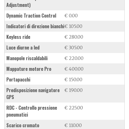
Adjustment)
Dynamic Traction Control
€ 0.00
indicatori di direzione bianchi
€ 105.00
keyless ride
€ 280.00
luce diurne a led
€ 305.00
manopole riscaldabili
€ 220.00
mappature motore Pro
€ 400.00
portapacchi
€ 150.00
predisposizione navigatore
€ 190.00
GPS
RDC - Controllo pressione
€ 225.00
pneumatici
scarico cromato
€ 110.00