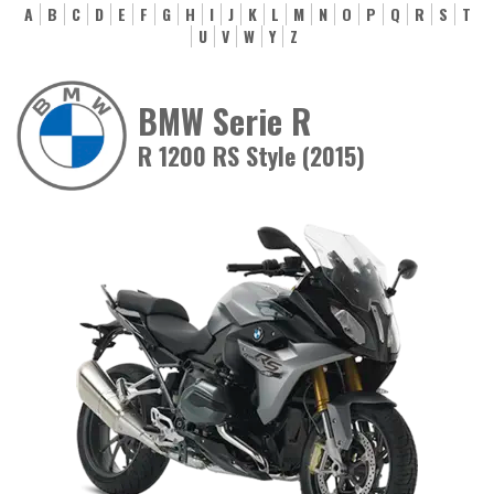
A
B
C
D
E
F
G
H
I
J
K
L
M
N
O
P
Q
R
S
T
U
V
W
Y
Z
BMW Serie R
R 1200 RS Style (2015)