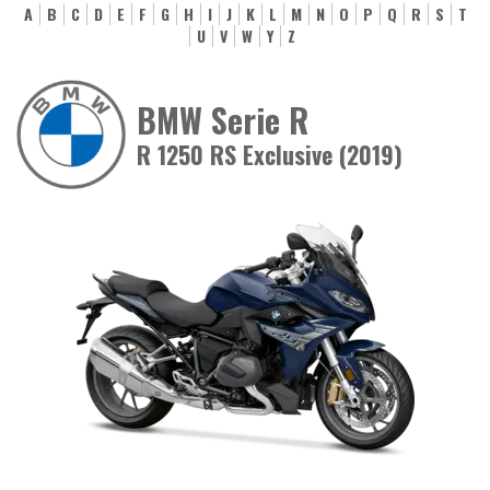
A
B
C
D
E
F
G
H
I
J
K
L
M
N
O
P
Q
R
S
T
U
V
W
Y
Z
BMW Serie R
R 1250 RS Exclusive (2019)