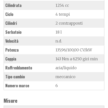
Cilindrata
1254 cc
Ciclo
4 tempi
Cilindri
2 contrapposti
Serbatoio
18 l
Velocità
n.d.
Potenza
135,96/100,00 CV/kW
Coppia
143 Nm a 6250 giri min
Raffreddamento
aria/liquido
Tipo cambio
meccanico
Numero marce
6
Misure