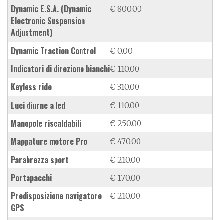
dynamic E.S.A. (Dynamic
€ 800.00
Electronic Suspension
Adjustment)
Dynamic Traction Control
€ 0.00
indicatori di direzione bianchi
€ 110.00
keyless ride
€ 310.00
luci diurne a led
€ 110.00
manopole riscaldabili
€ 250.00
mappature motore Pro
€ 470.00
parabrezza sport
€ 210.00
portapacchi
€ 170.00
predisposizione navigatore
€ 210.00
GPS