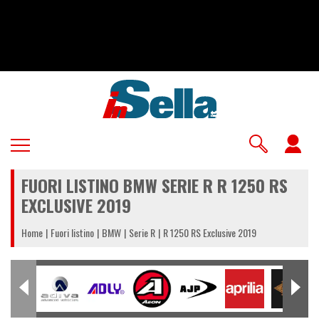
Salta
al
contenuto
principale
U
a
FUORI LISTINO BMW SERIE R R 1250 RS
m
EXCLUSIVE 2019
Home
Fuori listino
BMW
Serie R
R 1250 RS Exclusive 2019