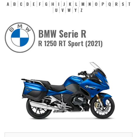
A
B
C
D
E
F
G
H
I
J
K
L
M
N
O
P
Q
R
S
T
U
V
W
Y
Z
BMW Serie R
R 1250 RT Sport (2021)