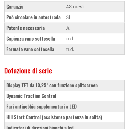
Garanzia
48 mesi
Può circolare in autostrada
Si
Patente necessaria
A
Capienza vano sottosella
n.d.
Formato vano sottosella
n.d.
Dotazione di serie
display TFT da 10,25" con funzione splitscreen
Dynamic Traction Control
fari antinebbia supplementari a LED
Hill Start Control (assistenza partenza in salita)
indicatori di direzioni bianchi a led