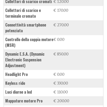
collettori di scarico cromati
€ 120.00
collettori di scarico e
€ 170.00
terminale cromato
connettività smartphone
€ 270.00
potenziata
controllo della coppia motore
€ 0.00
(MSR)
dynamic E.S.A. (Dynamic
€ 850.00
Electronic Suspension
Adjustment)
Headlight Pro
€ 0.00
keyless ride
€ 330.00
luci diurne a led
€ 110.00
mappature motore Pro
€ 200.00