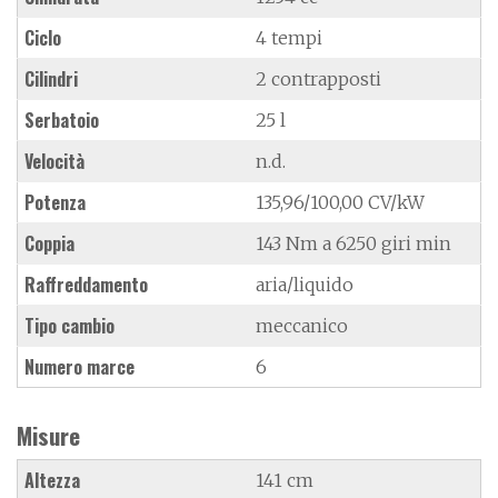
Ciclo
4 tempi
Cilindri
2 contrapposti
Serbatoio
25 l
Velocità
n.d.
Potenza
135,96/100,00 CV/kW
Coppia
143 Nm a 6250 giri min
Raffreddamento
aria/liquido
Tipo cambio
meccanico
Numero marce
6
Misure
Altezza
141 cm