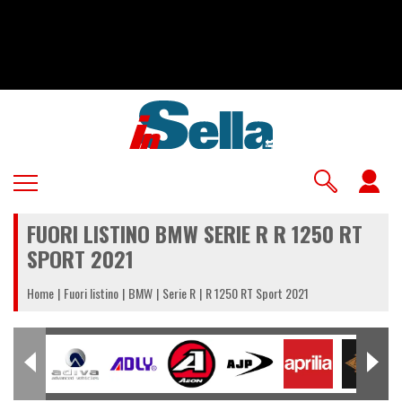
Salta
al
contenuto
principale
U
a
FUORI LISTINO BMW SERIE R R 1250 RT
m
SPORT 2021
Home
Fuori listino
BMW
Serie R
R 1250 RT Sport 2021