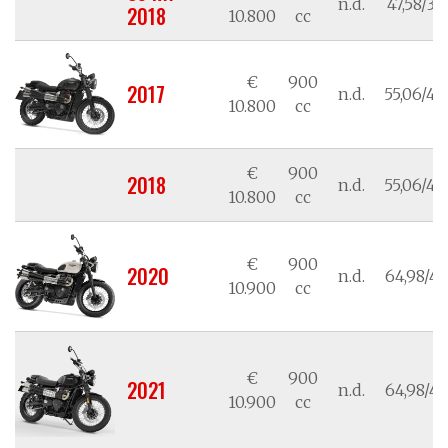
n.d.
47,58/35
2018
10.800
cc
€
900
2017
n.d.
55,06/40
10.800
cc
€
900
2018
n.d.
55,06/40
10.800
cc
€
900
2020
n.d.
64,98/47
10.900
cc
€
900
2021
n.d.
64,98/47
10.900
cc