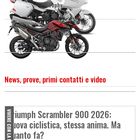
Trophy
Tiger 900
News, prove, primi contatti e video
PROVA
Triumph Street Scrambler:
divertimento vintage
Triumph Scrambler 900 2026:
VIVERE CON LA MOTO
nuova ciclistica, stessa anima. Ma
quanto fa?