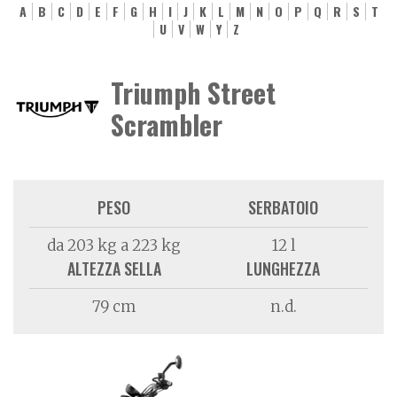
A
B
C
D
E
F
G
H
I
J
K
L
M
N
O
P
Q
R
S
T
U
V
W
Y
Z
Triumph Street
Scrambler
PESO
SERBATOIO
da 203 kg a 223 kg
12 l
ALTEZZA SELLA
LUNGHEZZA
79 cm
n.d.