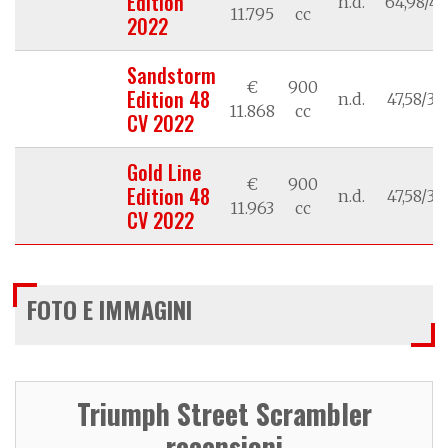
Edition
n.d.
64,98/47
11.795
cc
2022
Sandstorm
€
900
Edition 48
n.d.
47,58/35
11.868
cc
CV 2022
Gold Line
€
900
Edition 48
n.d.
47,58/35
11.963
cc
CV 2022
FOTO E IMMAGINI
Triumph Street Scrambler
recensioni