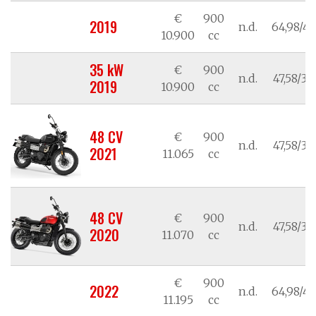
€
900
2019
n.d.
64,98/47
10.900
cc
35 kW
€
900
n.d.
47,58/35
2019
10.900
cc
48 CV
€
900
n.d.
47,58/35
2021
11.065
cc
48 CV
€
900
n.d.
47,58/35
2020
11.070
cc
€
900
2022
n.d.
64,98/47
11.195
cc