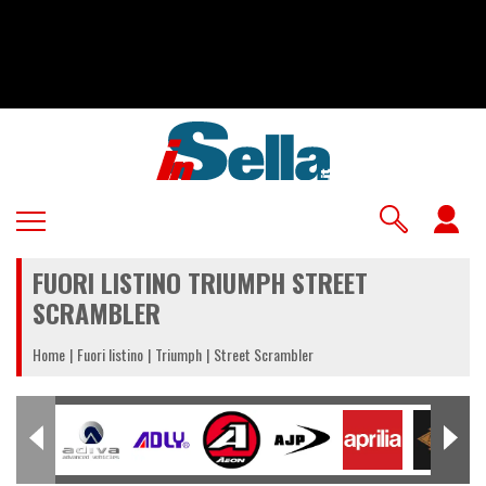
Salta
al
contenuto
principale
U
a
FUORI LISTINO TRIUMPH STREET
m
SCRAMBLER
Home
Fuori listino
Triumph
Street Scrambler