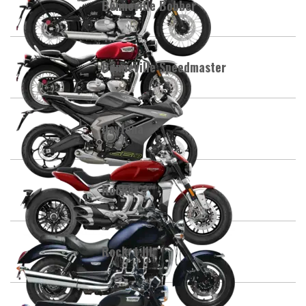
Bonneville Bobber
Bonneville Speedmaster
Daytona
Rocket 3
Rocket III