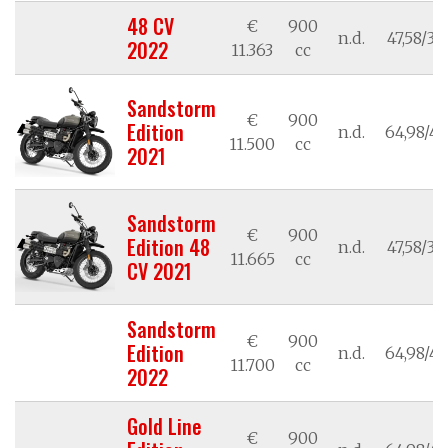
48 CV
€
900
n.d.
47,58/35
2022
11.363
cc
Sandstorm
€
900
Edition
n.d.
64,98/47
11.500
cc
2021
Sandstorm
€
900
Edition 48
n.d.
47,58/35
11.665
cc
CV 2021
Sandstorm
€
900
Edition
n.d.
64,98/47
11.700
cc
2022
Gold Line
€
900