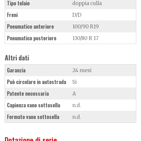
Tipo telaio
doppia culla
Freni
D/D
Pneumatico anteriore
100/90 R19
Pneumatico posteriore
130/80 R 17
Altri dati
Garanzia
24 mesi
Può circolare in autostrada
Si
Patente necessaria
A
Capienza vano sottosella
n.d.
Formato vano sottosella
n.d.
Dotazione di serie