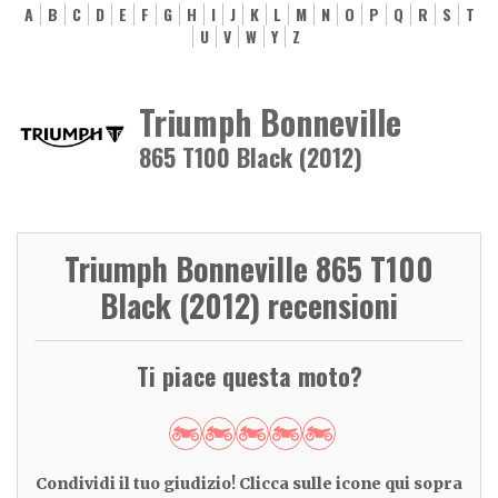
A
B
C
D
E
F
G
H
I
J
K
L
M
N
O
P
Q
R
S
T
U
V
W
Y
Z
Triumph Bonneville
865 T100 Black (2012)
Triumph Bonneville 865 T100
Black (2012) recensioni
Ti piace questa moto?
Condividi il tuo giudizio! Clicca sulle icone qui sopra