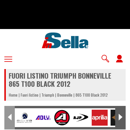
Salta
al
contenuto
principale
U
a
FUORI LISTINO TRIUMPH BONNEVILLE
m
865 T100 BLACK 2012
Home
Fuori listino
Triumph
Bonneville
865 T100 Black 2012