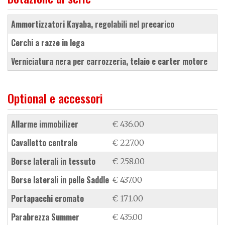
ammortizzatori Kayaba, regolabili nel precarico
cerchi a razze in lega
verniciatura nera per carrozzeria, telaio e carter motore
Optional e accessori
allarme immobilizer
€ 436.00
cavalletto centrale
€ 227.00
borse laterali in tessuto
€ 258.00
borse laterali in pelle Saddle
€ 437.00
portapacchi cromato
€ 171.00
parabrezza Summer
€ 435.00