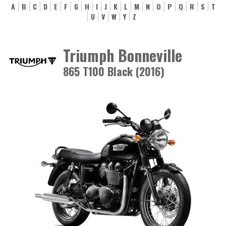
A
B
C
D
E
F
G
H
I
J
K
L
M
N
O
P
Q
R
S
T
U
V
W
Y
Z
Triumph Bonneville
865 T100 Black (2016)