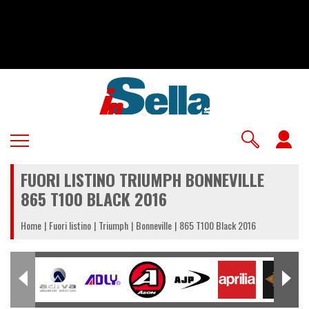
Salta
al
contenuto
principale
U
a
FUORI LISTINO TRIUMPH BONNEVILLE
m
865 T100 BLACK 2016
Home
Fuori listino
Triumph
Bonneville
865 T100 Black 2016