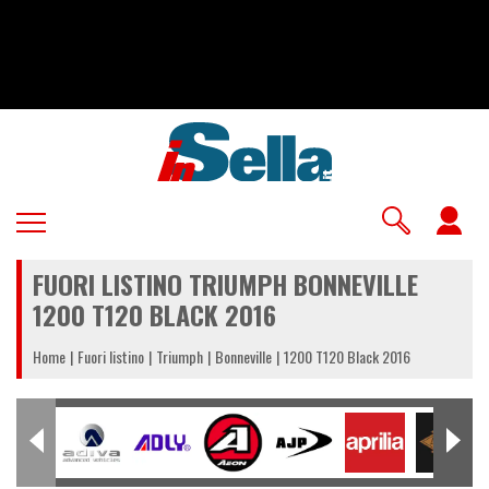
Salta
al
contenuto
principale
U
a
FUORI LISTINO TRIUMPH BONNEVILLE
m
1200 T120 BLACK 2016
Home
Fuori listino
Triumph
Bonneville
1200 T120 Black 2016