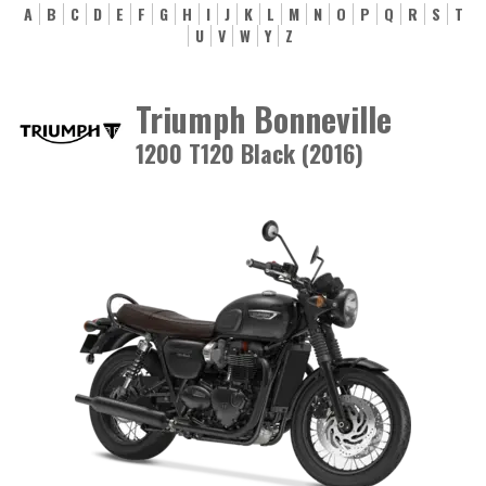
A
B
C
D
E
F
G
H
I
J
K
L
M
N
O
P
Q
R
S
T
U
V
W
Y
Z
Triumph Bonneville
1200 T120 Black (2016)