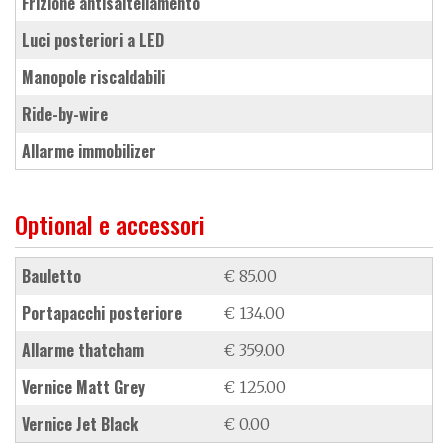
frizione antisaltellamento
luci posteriori a LED
manopole riscaldabili
ride-by-wire
allarme immobilizer
Optional e accessori
bauletto
€ 85.00
portapacchi posteriore
€ 134.00
allarme thatcham
€ 359.00
vernice Matt Grey
€ 125.00
vernice Jet Black
€ 0.00