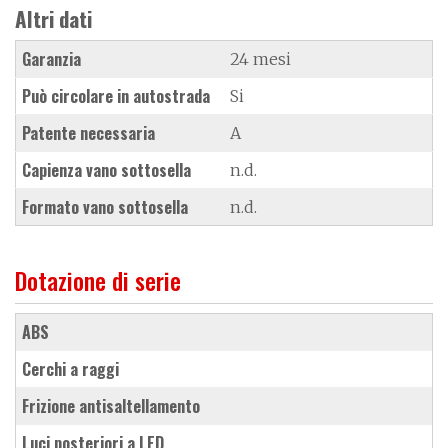
Altri dati
Garanzia
24 mesi
Può circolare in autostrada
Si
Patente necessaria
A
Capienza vano sottosella
n.d.
Formato vano sottosella
n.d.
Dotazione di serie
ABS
cerchi a raggi
frizione antisaltellamento
luci posteriori a LED