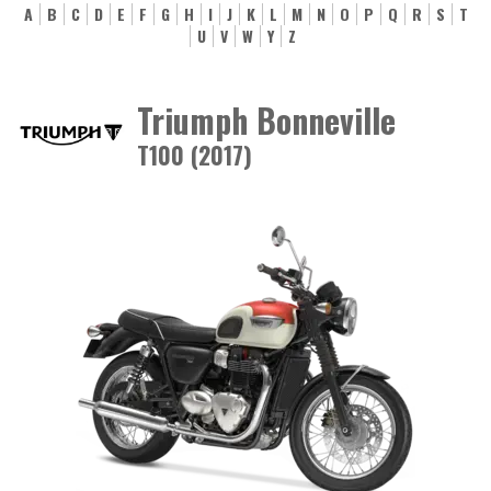
A
B
C
D
E
F
G
H
I
J
K
L
M
N
O
P
Q
R
S
T
U
V
W
Y
Z
Triumph Bonneville
T100 (2017)