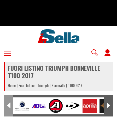
Salta
al
contenuto
principale
U
a
FUORI LISTINO TRIUMPH BONNEVILLE
m
T100 2017
Home
Fuori listino
Triumph
Bonneville
T100 2017