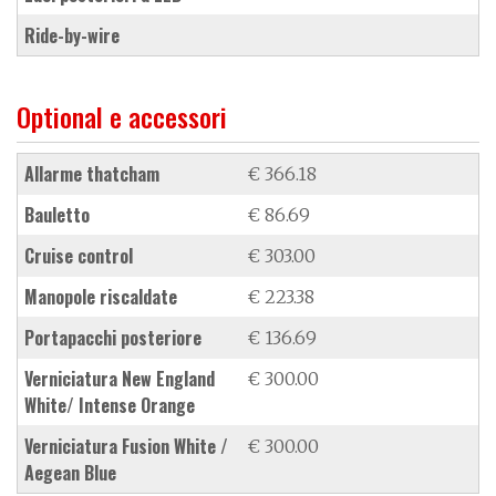
ride-by-wire
Optional e accessori
allarme thatcham
€ 366.18
bauletto
€ 86.69
cruise control
€ 303.00
manopole riscaldate
€ 223.38
portapacchi posteriore
€ 136.69
verniciatura New England
€ 300.00
White/ Intense Orange
verniciatura Fusion White /
€ 300.00
Aegean Blue