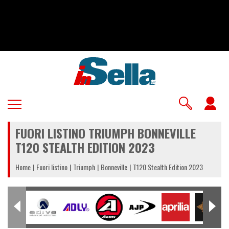
Salta
al
contenuto
principale
U
a
FUORI LISTINO TRIUMPH BONNEVILLE
m
T120 STEALTH EDITION 2023
Home
Fuori listino
Triumph
Bonneville
T120 Stealth Edition 2023