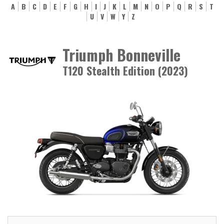
A
B
C
D
E
F
G
H
I
J
K
L
M
N
O
P
Q
R
S
T
U
V
W
Y
Z
Triumph Bonneville
T120 Stealth Edition (2023)