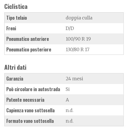
Ciclistica
Tipo telaio
doppia culla
Freni
D/D
Pneumatico anteriore
100/90 R 19
Pneumatico posteriore
130/80 R 17
Altri dati
Garanzia
24 mesi
Può circolare in autostrada
Si
Patente necessaria
A
Capienza vano sottosella
n.d.
Formato vano sottosella
n.d.