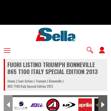
Salta
al
contenuto
principale
U
a
FUORI LISTINO TRIUMPH BONNEVILLE
m
865 T100 ITALY SPECIAL EDITION 2013
Home
Fuori listino
Triumph
Bonneville
865 T100 Italy Special Edition 2013