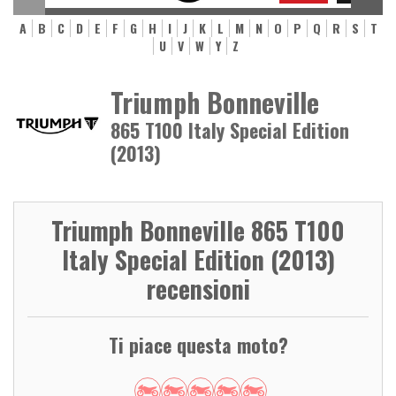
A
B
C
D
E
F
G
H
I
J
K
L
M
N
O
P
Q
R
S
T
U
V
W
Y
Z
Triumph Bonneville
865 T100 Italy Special Edition
(2013)
Triumph Bonneville 865 T100
Italy Special Edition (2013)
recensioni
Ti piace questa moto?