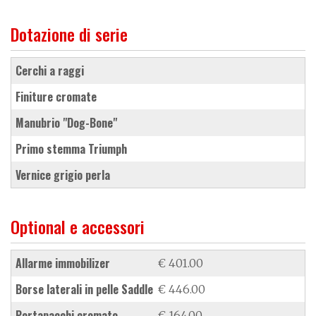
Dotazione di serie
cerchi a raggi
finiture cromate
manubrio "Dog-Bone"
primo stemma Triumph
vernice grigio perla
Optional e accessori
allarme immobilizer
€ 401.00
borse laterali in pelle Saddle
€ 446.00
portapacchi cromato
€ 164.00