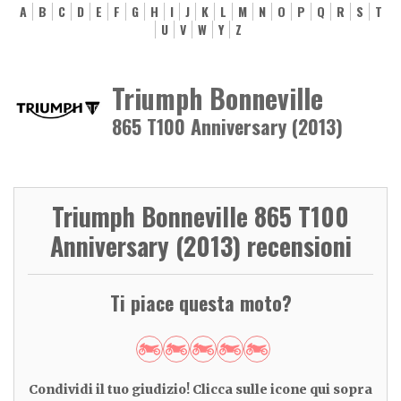
A
B
C
D
E
F
G
H
I
J
K
L
M
N
O
P
Q
R
S
T
U
V
W
Y
Z
Triumph Bonneville
865 T100 Anniversary (2013)
Triumph Bonneville 865 T100
Anniversary (2013) recensioni
Ti piace questa moto?
Condividi il tuo giudizio! Clicca sulle icone qui sopra