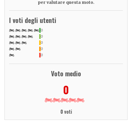
per valutare questa moto.
I voti degli utenti
0
0
0
0
0
Voto medio
0
0 voti