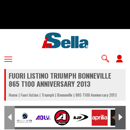
Salta
al
contenuto
principale
U
a
FUORI LISTINO TRIUMPH BONNEVILLE
m
865 T100 ANNIVERSARY 2013
Home
Fuori listino
Triumph
Bonneville
865 T100 Anniversary 2013