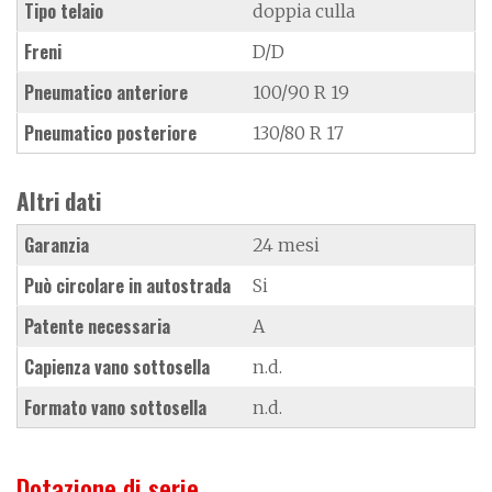
Tipo telaio
doppia culla
Freni
D/D
Pneumatico anteriore
100/90 R 19
Pneumatico posteriore
130/80 R 17
Altri dati
Garanzia
24 mesi
Può circolare in autostrada
Si
Patente necessaria
A
Capienza vano sottosella
n.d.
Formato vano sottosella
n.d.
Dotazione di serie