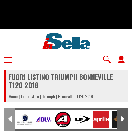
Salta
al
contenuto
principale
U
a
FUORI LISTINO TRIUMPH BONNEVILLE
m
T120 2018
Home
Fuori listino
Triumph
Bonneville
T120 2018