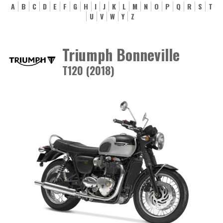
A
B
C
D
E
F
G
H
I
J
K
L
M
N
O
P
Q
R
S
T
U
V
W
Y
Z
Triumph Bonneville
T120 (2018)