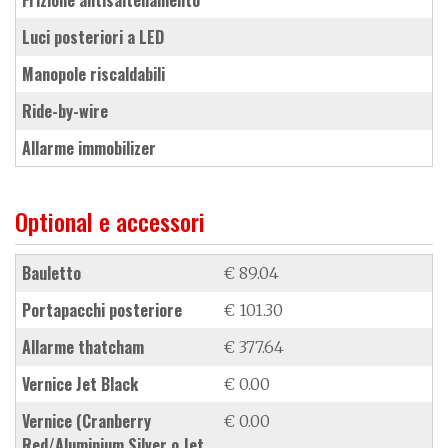
luci posteriori a LED
manopole riscaldabili
ride-by-wire
allarme immobilizer
Optional e accessori
bauletto
€ 89.04
portapacchi posteriore
€ 101.30
allarme thatcham
€ 377.64
vernice Jet Black
€ 0.00
vernice (Cranberry
€ 0.00
Red/Aluminium Silver o Jet