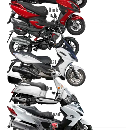
G-Dink
K-Pipe
K-XCT
Like
MyRoad