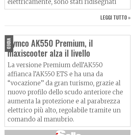
elettricamente, sono stati ridisegnati
LEGGI TUTTO »
Kymco AK550 Premium, il
VIDEO
maxiscooter alza il livello
La versione Premium dell’AK550
affianca l’AK550 ETS e ha una da
“vocazione” da gran turismo, grazie al
nuovo profilo dello scudo anteriore che
aumenta la protezione e al parabrezza
elettrico più alto, regolabile tramite un
comando al manubrio.