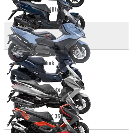
Agility S
AK
Dink
Downtown
DTX 360