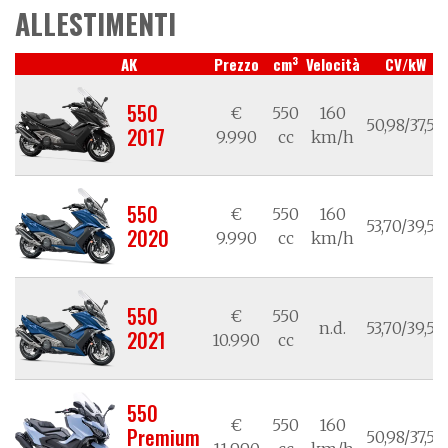
ALLESTIMENTI
3
AK
Prezzo
cm
Velocità
CV/kW
550
€
550
160
50,98/37,50
2017
9.990
cc
km/h
550
€
550
160
53,70/39,50
2020
9.990
cc
km/h
550
€
550
n.d.
53,70/39,50
2021
10.990
cc
550
€
550
160
Premium
50,98/37,50