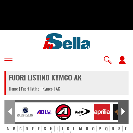
Salta
al
contenuto
principale
U
a
FUORI LISTINO KYMCO AK
m
Home
Fuori listino
Kymco
AK
A
B
C
D
E
F
G
H
I
J
K
L
M
N
O
P
Q
R
S
T