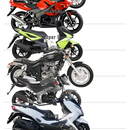
Quannon
Super 8
Venox
Visar
X-Town