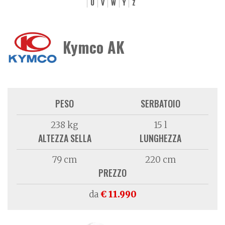
U
V
W
Y
Z
Kymco AK
PESO
SERBATOIO
238 kg
15 l
ALTEZZA SELLA
LUNGHEZZA
79 cm
220 cm
PREZZO
da
€ 11.990