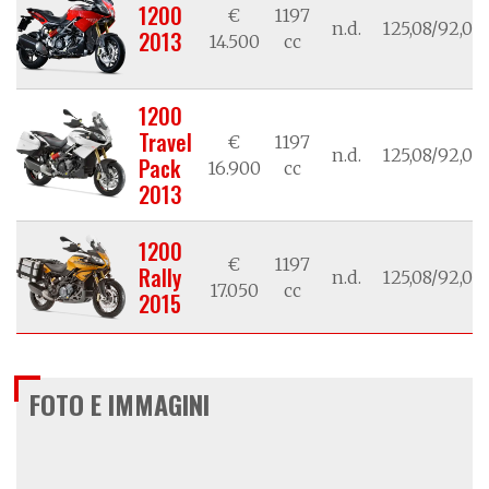
1200
€
1197
n.d.
125,08/92,00
2013
14.500
cc
1200
Travel
€
1197
n.d.
125,08/92,00
Pack
16.900
cc
2013
1200
€
1197
Rally
n.d.
125,08/92,00
17.050
cc
2015
FOTO E IMMAGINI