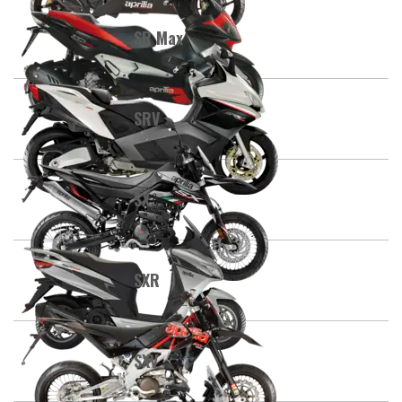
SR Max
SRV
SX
SXR
SXV