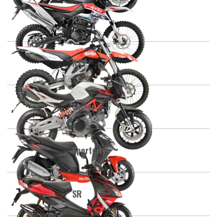
RX
RXV
Shiver
Sportcity
SR