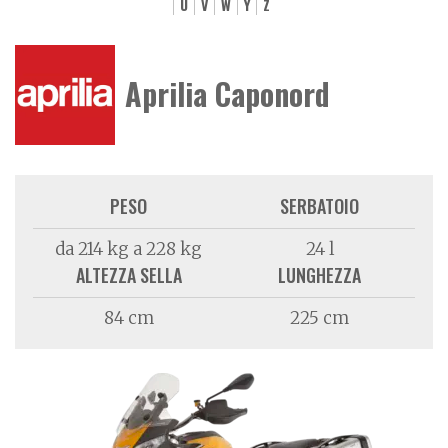
U
V
W
Y
Z
Aprilia Caponord
PESO
SERBATOIO
da 214 kg a 228 kg
24 l
ALTEZZA SELLA
LUNGHEZZA
84 cm
225 cm