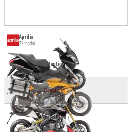
Aprilia
22 modelli
Atlantic
Caponord
Dorsoduro