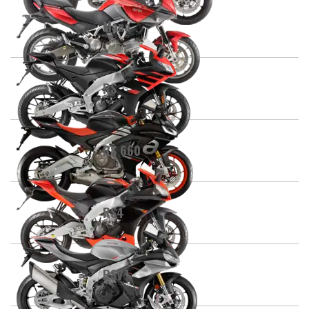
Mana
RS
RS 660
RS4
RSV4