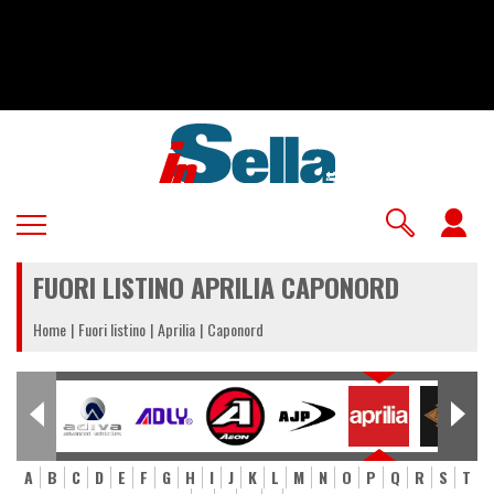
Salta
al
contenuto
principale
U
a
FUORI LISTINO APRILIA CAPONORD
m
Home
Fuori listino
Aprilia
Caponord
A
B
C
D
E
F
G
H
I
J
K
L
M
N
O
P
Q
R
S
T