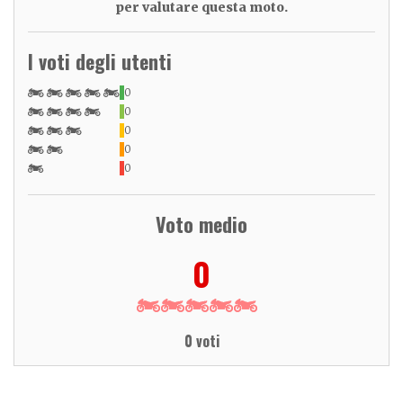
per valutare questa moto.
I voti degli utenti
0
0
0
0
0
Voto medio
0
0 voti