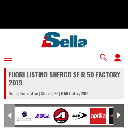
Salta
al
contenuto
principale
U
a
FUORI LISTINO SHERCO SE R 50 FACTORY
m
2019
Home
Fuori listino
Sherco
SE
R 50 Factory 2019