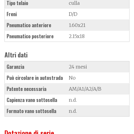
Tipo telaio
culla
Freni
D/D
Pneumatico anteriore
1.60x21
Pneumatico posteriore
2.15x18
Altri dati
Garanzia
24 mesi
Può circolare in autostrada
No
Patente necessaria
AM/A1/A2/A/B
Capienza vano sottosella
n.d.
Formato vano sottosella
n.d.
Dotazione di serie