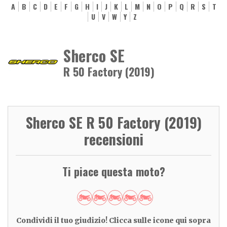
A
B
C
D
E
F
G
H
I
J
K
L
M
N
O
P
Q
R
S
T
U
V
W
Y
Z
Sherco SE
R 50 Factory (2019)
Sherco SE R 50 Factory (2019)
recensioni
Ti piace questa moto?
Condividi il tuo giudizio! Clicca sulle icone qui sopra