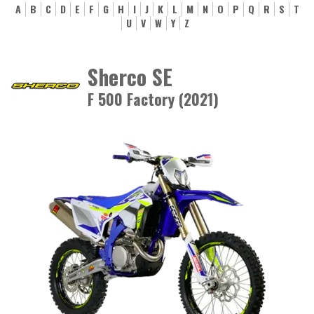
A
B
C
D
E
F
G
H
I
J
K
L
M
N
O
P
Q
R
S
T
U
V
W
Y
Z
Sherco SE
F 500 Factory (2021)