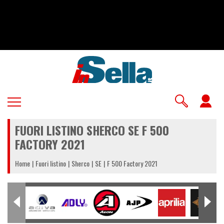
Salta
al
contenuto
principale
U
a
FUORI LISTINO SHERCO SE F 500
m
FACTORY 2021
Home
Fuori listino
Sherco
SE
F 500 Factory 2021