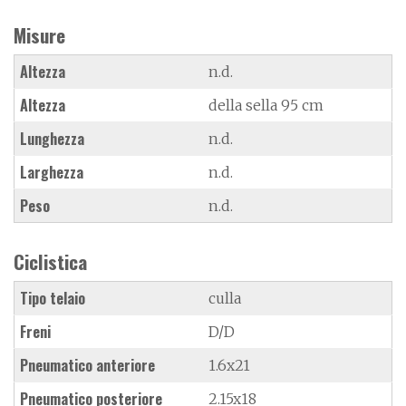
Misure
Altezza
n.d.
Altezza
della sella 95 cm
Lunghezza
n.d.
Larghezza
n.d.
Peso
n.d.
Ciclistica
Tipo telaio
culla
Freni
D/D
Pneumatico anteriore
1.6x21
Pneumatico posteriore
2.15x18