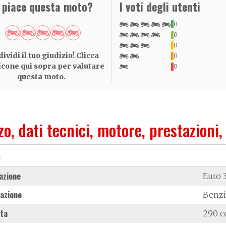
i piace questa moto?
I voti degli utenti
0
0
0
ividi il tuo giudizio! Clicca
0
 icone qui sopra per valutare
0
questa moto.
zo, dati tecnici, motore, prestazioni,
e
azione
Euro 
azione
Benz
ata
290 c