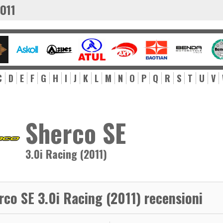
011
C
D
E
F
G
H
I
J
K
L
M
N
O
P
Q
R
S
T
U
V
Sherco SE
3.0i Racing (2011)
rco SE 3.0i Racing (2011) recensioni