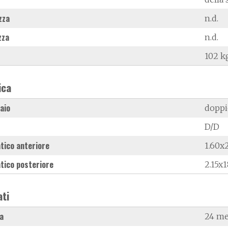
zza
n.d.
zza
n.d.
102 k
ica
laio
doppi
D/D
tico anteriore
1.60x
tico posteriore
2.15x1
ati
a
24 me