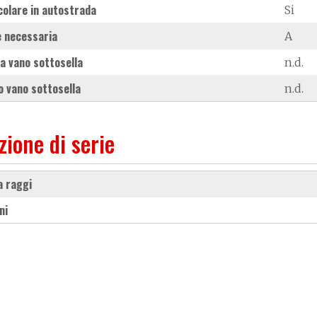
colare in autostrada
Si
 necessaria
A
a vano sottosella
n.d.
 vano sottosella
n.d.
zione di serie
 a raggi
ni