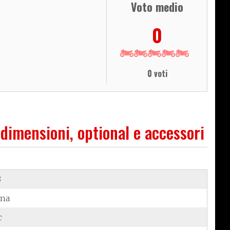
Voto medio
0
0 voti
 dimensioni, optional e accessori
3
ina
c