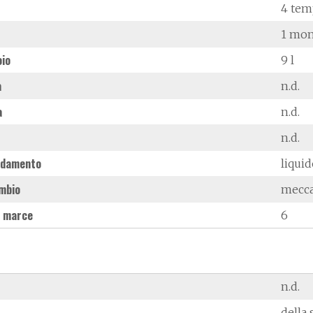
4 tem
1 mon
oio
9 l
à
n.d.
a
n.d.
n.d.
ddamento
liqui
mbio
mecc
 marce
6
n.d.
della 