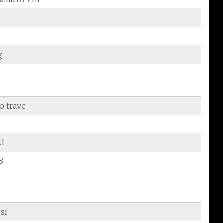
g
o trave
21
8
si