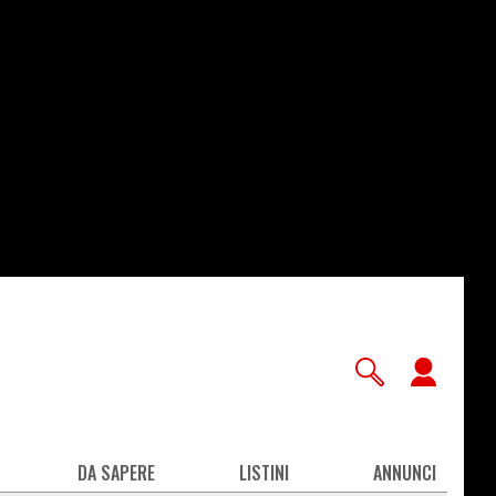
User
accou
men
DA SAPERE
LISTINI
ANNUNCI