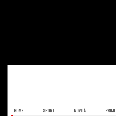
Salta
al
contenuto
principale
Main
HOME
SPORT
NOVITÀ
PRIMI
navigation