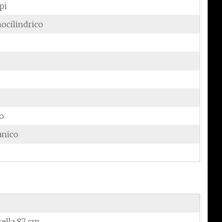
pi
ocilindrico
do
anico
sella 87 cm