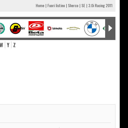
Home
Fuori listino
Sherco
SE
3.0i Racing 2011
W
Y
Z