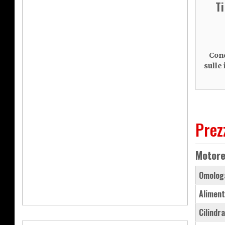
T
Cond
sulle
Prez
Motor
Omolog
Aliment
Cilindr