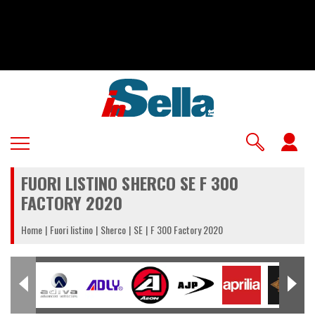
Salta
al
contenuto
principale
U
a
FUORI LISTINO SHERCO SE F 300
m
FACTORY 2020
Home
Fuori listino
Sherco
SE
F 300 Factory 2020