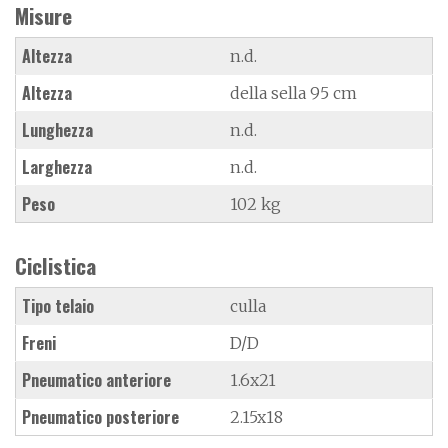
Misure
Altezza
n.d.
Altezza
della sella 95 cm
Lunghezza
n.d.
Larghezza
n.d.
Peso
102 kg
Ciclistica
Tipo telaio
culla
Freni
D/D
Pneumatico anteriore
1.6x21
Pneumatico posteriore
2.15x18