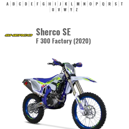
A
B
C
D
E
F
G
H
I
J
K
L
M
N
O
P
Q
R
S
T
U
V
W
Y
Z
Sherco SE
F 300 Factory (2020)