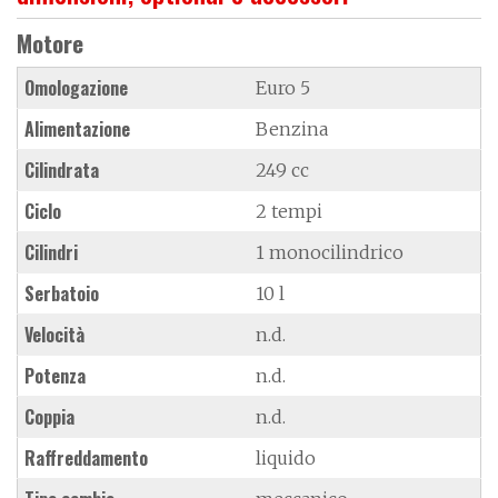
Motore
Omologazione
Euro 5
Alimentazione
Benzina
Cilindrata
249 cc
Ciclo
2 tempi
Cilindri
1 monocilindrico
Serbatoio
10 l
Velocità
n.d.
Potenza
n.d.
Coppia
n.d.
Raffreddamento
liquido