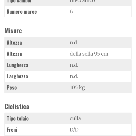
Tipo cambio
meccanico
Numero marce
6
Misure
Altezza
n.d.
Altezza
della sella 95 cm
Lunghezza
n.d.
Larghezza
n.d.
Peso
105 kg
Ciclistica
Tipo telaio
culla
Freni
D/D