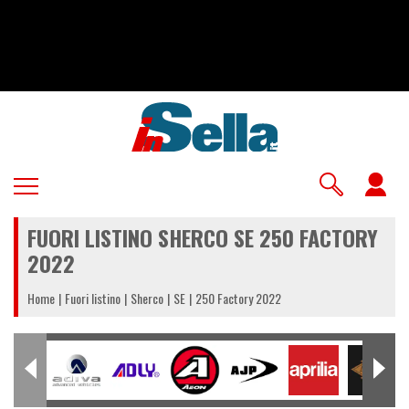
Salta
al
contenuto
principale
U
a
FUORI LISTINO SHERCO SE 250 FACTORY
m
2022
Home
Fuori listino
Sherco
SE
250 Factory 2022