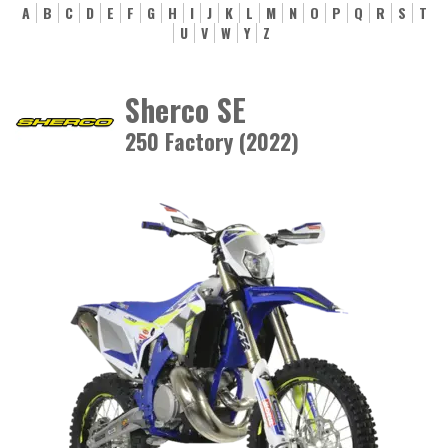
A
B
C
D
E
F
G
H
I
J
K
L
M
N
O
P
Q
R
S
T
U
V
W
Y
Z
Sherco SE
250 Factory (2022)