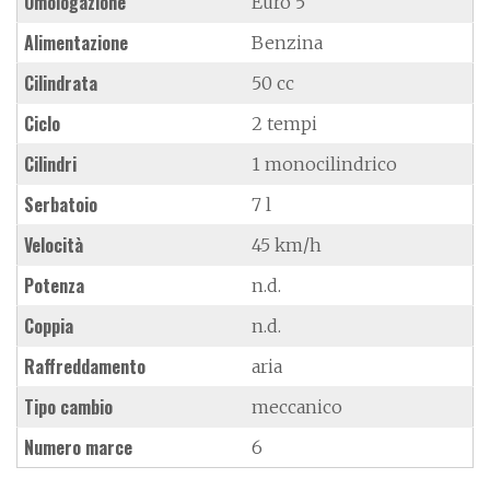
Omologazione
Euro 5
Alimentazione
Benzina
Cilindrata
50 cc
Ciclo
2 tempi
Cilindri
1 monocilindrico
Serbatoio
7 l
Velocità
45 km/h
Potenza
n.d.
Coppia
n.d.
Raffreddamento
aria
Tipo cambio
meccanico
Numero marce
6