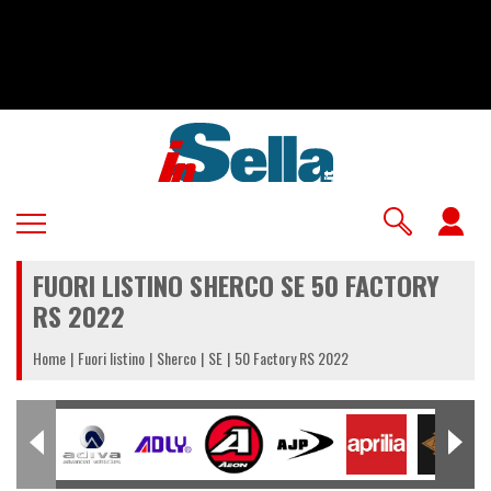
Salta
al
contenuto
principale
U
a
FUORI LISTINO SHERCO SE 50 FACTORY
m
RS 2022
Home
Fuori listino
Sherco
SE
50 Factory RS 2022