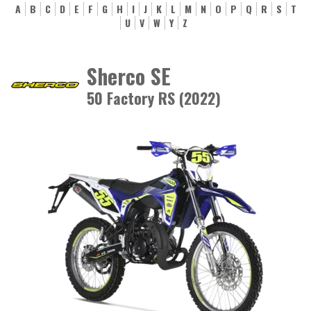
A
B
C
D
E
F
G
H
I
J
K
L
M
N
O
P
Q
R
S
T
U
V
W
Y
Z
Sherco SE
50 Factory RS (2022)