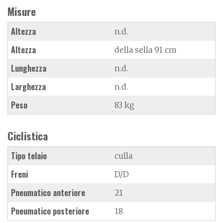
Misure
Altezza
n.d.
Altezza
della sella 91 cm
Lunghezza
n.d.
Larghezza
n.d.
Peso
83 kg
Ciclistica
Tipo telaio
culla
Freni
D/D
Pneumatico anteriore
21
Pneumatico posteriore
18