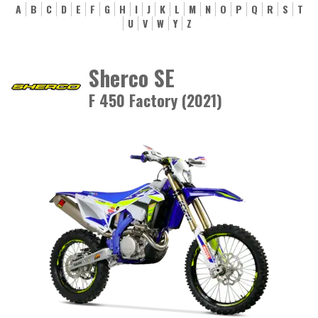
A
B
C
D
E
F
G
H
I
J
K
L
M
N
O
P
Q
R
S
T
U
V
W
Y
Z
Sherco SE
F 450 Factory (2021)