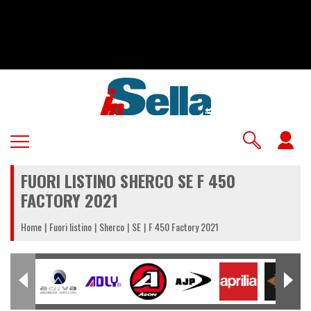
Salta
al
contenuto
principale
U
a
FUORI LISTINO SHERCO SE F 450
m
FACTORY 2021
Home
Fuori listino
Sherco
SE
F 450 Factory 2021