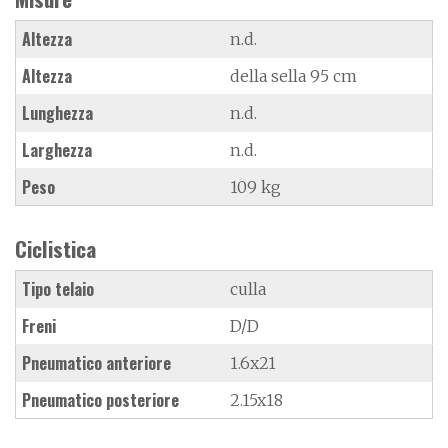
Altezza
n.d.
Altezza
della sella 95 cm
Lunghezza
n.d.
Larghezza
n.d.
Peso
109 kg
Ciclistica
Tipo telaio
culla
Freni
D/D
Pneumatico anteriore
1.6x21
Pneumatico posteriore
2.15x18