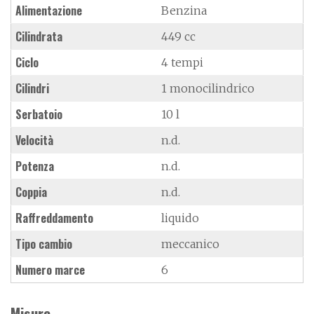
Alimentazione
Benzina
Cilindrata
449 cc
Ciclo
4 tempi
Cilindri
1 monocilindrico
Serbatoio
10 l
Velocità
n.d.
Potenza
n.d.
Coppia
n.d.
Raffreddamento
liquido
Tipo cambio
meccanico
Numero marce
6
Misure