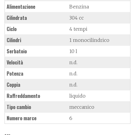
Alimentazione
Benzina
Cilindrata
304 cc
Ciclo
4 tempi
Cilindri
1 monocilindrico
Serbatoio
10 l
Velocità
n.d.
Potenza
n.d.
Coppia
n.d.
Raffreddamento
liquido
Tipo cambio
meccanico
Numero marce
6