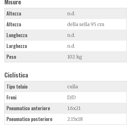
Misure
Altezza
n.d.
Altezza
della sella 95 cm
Lunghezza
n.d.
Larghezza
n.d.
Peso
102 kg
Ciclistica
Tipo telaio
culla
Freni
D/D
Pneumatico anteriore
1.6x21
Pneumatico posteriore
2.15x18