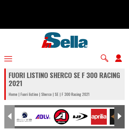
Salta
al
contenuto
principale
U
a
FUORI LISTINO SHERCO SE F 300 RACING
m
2021
Home
Fuori listino
Sherco
SE
F 300 Racing 2021