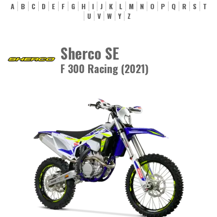
A
B
C
D
E
F
G
H
I
J
K
L
M
N
O
P
Q
R
S
T
U
V
W
Y
Z
Sherco SE
F 300 Racing (2021)