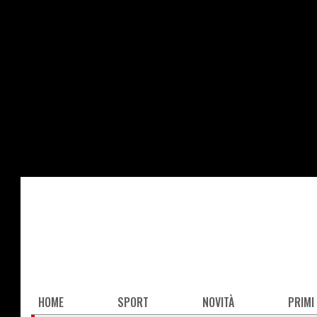
Salta
al
contenuto
principale
Main
HOME
SPORT
NOVITÀ
PRIMI
navigation