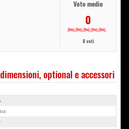
Voto medio
0
0 voti
 dimensioni, optional e accessori
4
ina
c