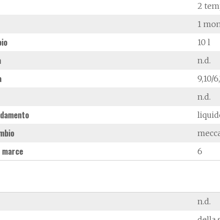
2 tem
1 mon
oio
10 l
à
n.d.
a
9,10/
n.d.
ddamento
liqui
mbio
mecc
 marce
6
n.d.
della 