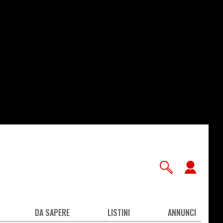
User
accou
men
DA SAPERE
LISTINI
ANNUNCI