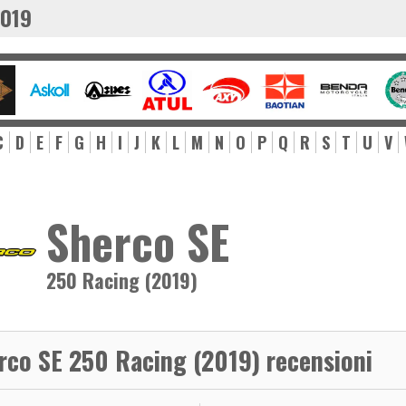
2019
C
D
E
F
G
H
I
J
K
L
M
N
O
P
Q
R
S
T
U
V
Sherco SE
250 Racing (2019)
rco SE 250 Racing (2019) recensioni