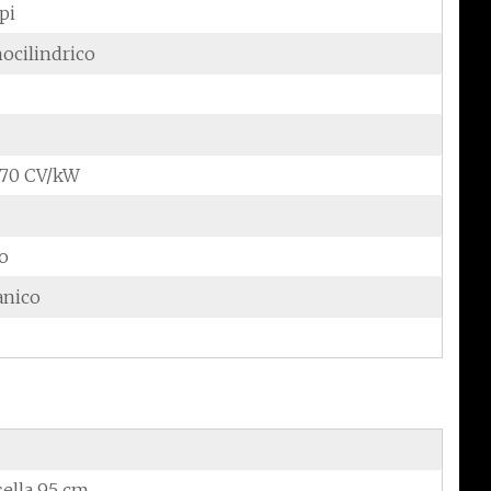
pi
ocilindrico
6,70 CV/kW
do
anico
sella 95 cm