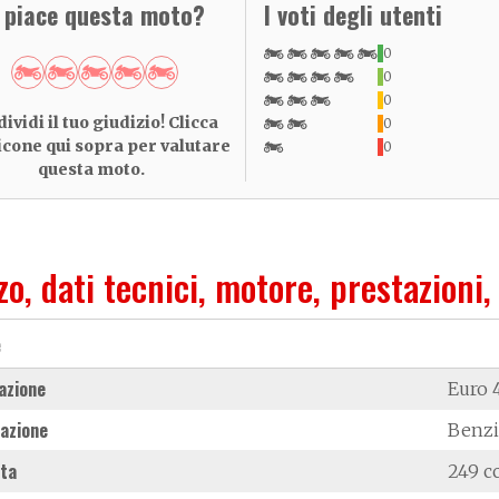
i piace questa moto?
I voti degli utenti
0
0
0
ividi il tuo giudizio! Clicca
0
 icone qui sopra per valutare
0
questa moto.
zo, dati tecnici, motore, prestazioni,
e
azione
Euro 
azione
Benz
ata
249 c