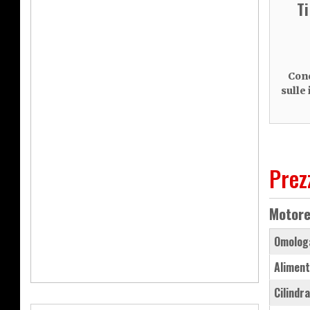
T
Cond
sulle
Prez
Motor
Omolog
Aliment
Cilindr