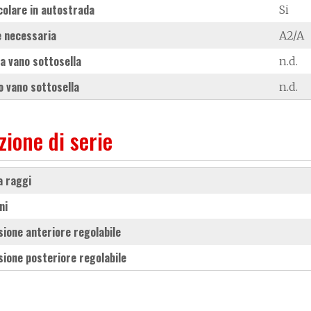
colare in autostrada
Si
 necessaria
A2/A
a vano sottosella
n.d.
 vano sottosella
n.d.
zione di serie
 a raggi
ni
sione anteriore regolabile
sione posteriore regolabile