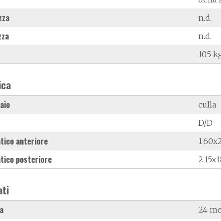
zza
n.d.
zza
n.d.
105 k
ica
laio
culla
D/D
tico anteriore
1.60x
tico posteriore
2.15x1
ati
a
24 me