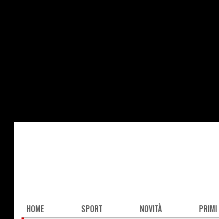
Salta
al
contenuto
principale
Main
HOME
SPORT
NOVITÀ
PRIMI
navigation