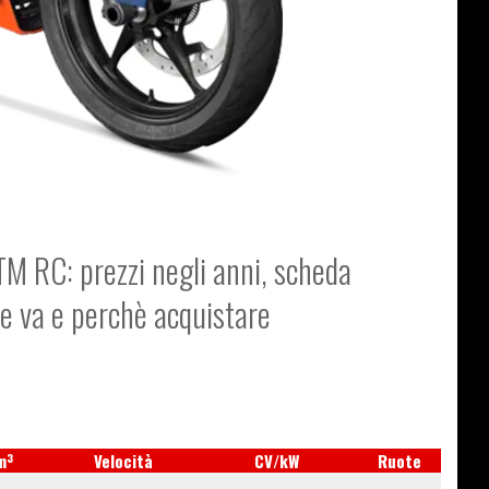
TM RC: prezzi negli anni, scheda
me va e perchè acquistare
3
m
Velocità
CV/kW
Ruote