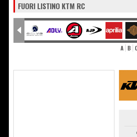
FUORI LISTINO KTM RC
A
B