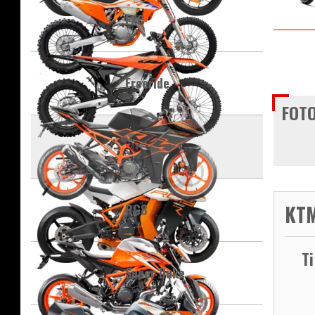
EXC
Freeride
FOTO
RC
KTM
RC8
T
Super Duke