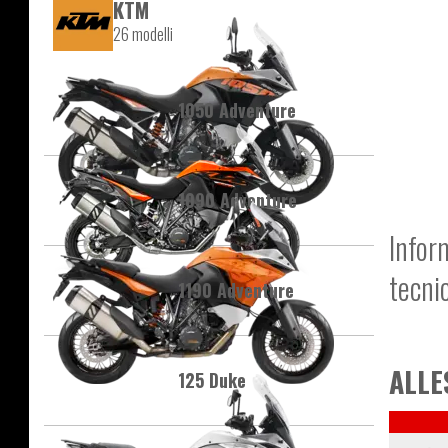
KTM
26 modelli
1050 Adventure
1090 Adventure
Infor
tecni
1190 Adventure
ALLE
125 Duke