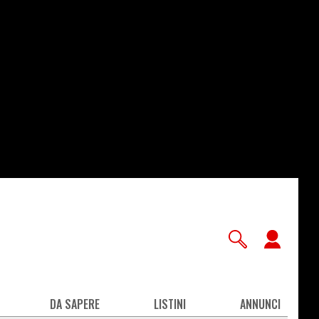
User
accou
men
DA SAPERE
LISTINI
ANNUNCI