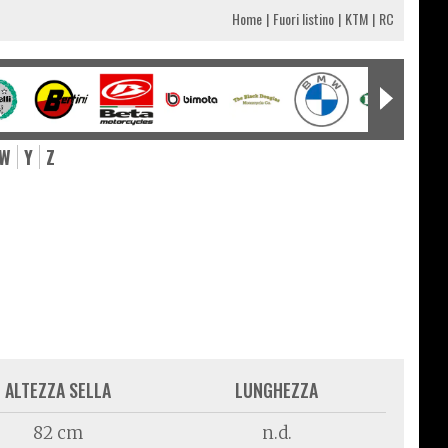
Home
Fuori listino
KTM
RC
W
Y
Z
ALTEZZA SELLA
LUNGHEZZA
82 cm
n.d.