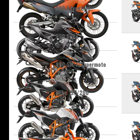
990 Adventure
990 Duke
990 SM-T/Supermoto
Duke 125/200
Duke 690