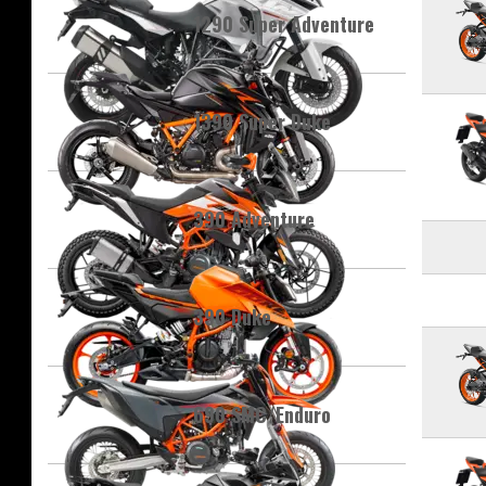
1290 Super Adventure
1390 Super Duke
390 Adventure
390 Duke
690 SMC/Enduro