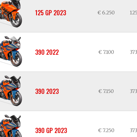
125 GP 2023
€ 6.250
125
390 2022
€ 7.100
373
390 2023
€ 7.150
373
390 GP 2023
€ 7.250
373