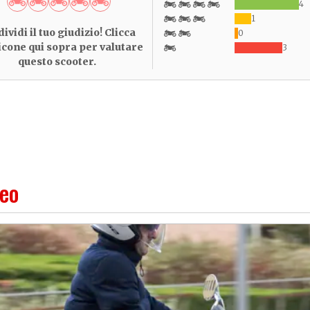
4
1
ividi il tuo giudizio! Clicca
0
 icone qui sopra per valutare
3
questo scooter.
deo