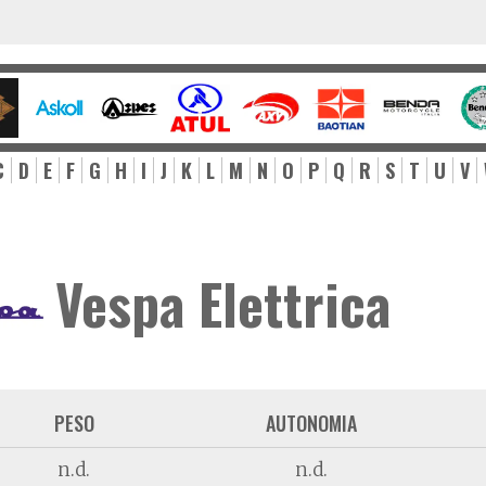
C
D
E
F
G
H
I
J
K
L
M
N
O
P
Q
R
S
T
U
V
Vespa Elettrica
PESO
AUTONOMIA
n.d.
n.d.