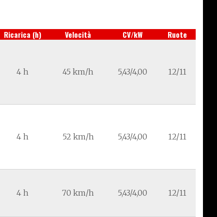
Ricarica (h)
Velocità
CV/kW
Ruote
4 h
45 km/h
5,43/4,00
12/11
4 h
52 km/h
5,43/4,00
12/11
4 h
70 km/h
5,43/4,00
12/11