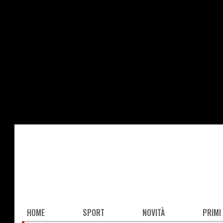
Salta
al
contenuto
principale
Main
HOME
SPORT
NOVITÀ
PRIMI
navigation