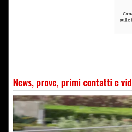
Cond
sulle
News, prove, primi contatti e vi