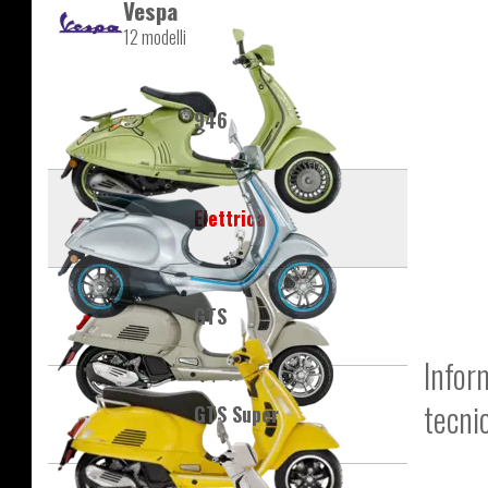
Vespa
12 modelli
946
Elettrica
GTS
Infor
tecni
GTS Super