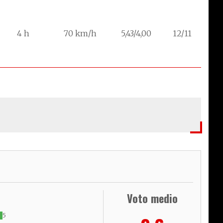
4 h
70 km/h
5,43/4,00
12/11
Voto medio
5