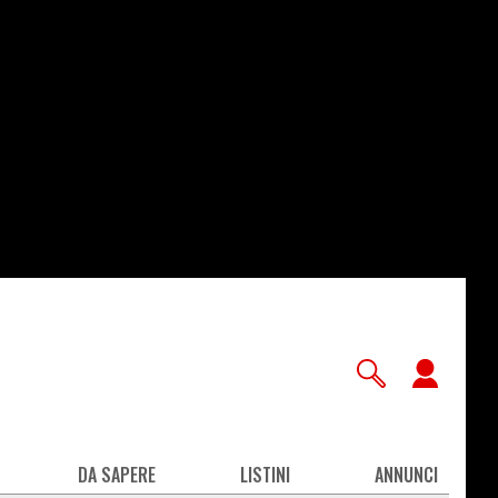
User
accou
men
DA SAPERE
LISTINI
ANNUNCI