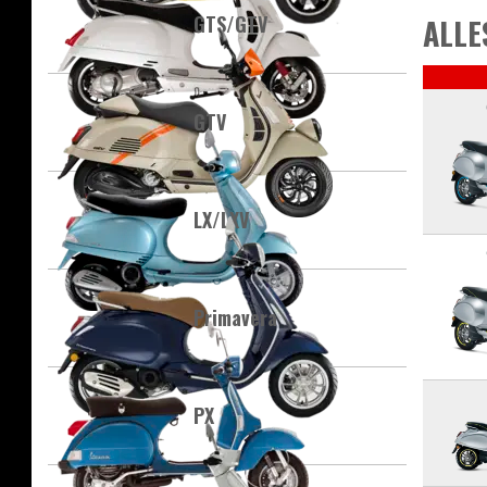
GTS/GTV
ALLE
GTV
LX/LXV
Primavera
PX