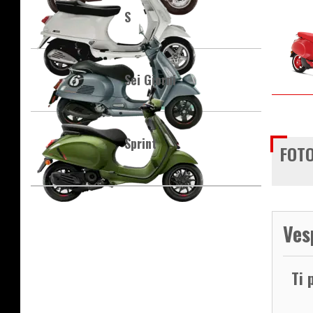
S
Sei Giorni
Sprint
FOTO
Ves
Ti 