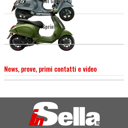
Sei Giorni
Sprint
News, prove, primi contatti e video
PROVA
Fatta bene ma costa cara