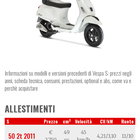
Informazioni su modelli e versioni precedenti di Vespa S: prezzi negli
anni, scheda tecnica, consumi, prestazioni, optional e abs, come va e
perchè acquistare
ALLESTIMENTI
3
S
Prezzo
cm
Velocità
CV/kW
Ruote
€
49
45
50 2t 2011
4,21/3,10
11/10
2.750
cc
km/h