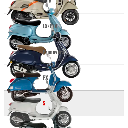
GTV
LX/LXV
Primavera
PX
S