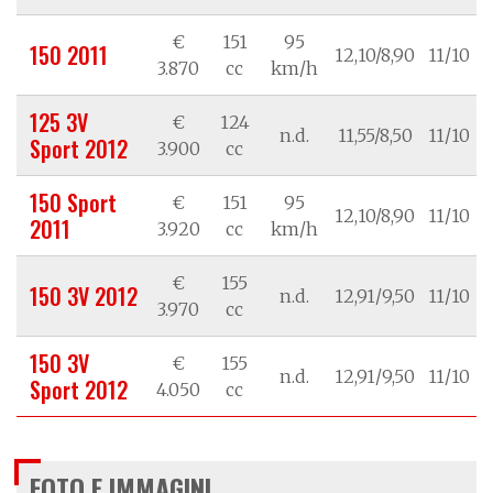
€
151
95
150 2011
12,10/8,90
11/10
3.870
cc
km/h
125 3V
€
124
n.d.
11,55/8,50
11/10
Sport 2012
3.900
cc
150 Sport
€
151
95
12,10/8,90
11/10
2011
3.920
cc
km/h
€
155
150 3V 2012
n.d.
12,91/9,50
11/10
3.970
cc
150 3V
€
155
n.d.
12,91/9,50
11/10
Sport 2012
4.050
cc
FOTO E IMMAGINI