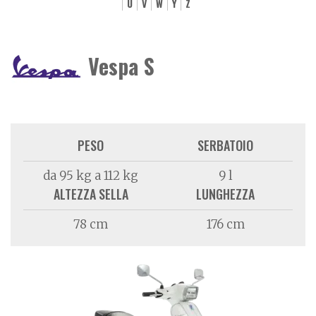
U
V
W
Y
Z
Vespa S
PESO
SERBATOIO
da 95 kg a 112 kg
9 l
ALTEZZA SELLA
LUNGHEZZA
78 cm
176 cm