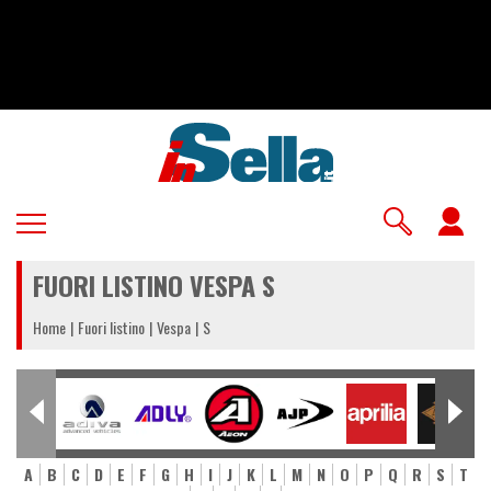
Salta
al
contenuto
principale
U
a
FUORI LISTINO VESPA S
m
Home
Fuori listino
Vespa
S
A
B
C
D
E
F
G
H
I
J
K
L
M
N
O
P
Q
R
S
T