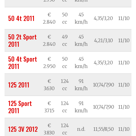
€
50
45
50 4t 2011
4,35/3,20
11/10
2.840
cc
km/h
50 2t Sport
€
49
45
4,21/3,10
11/10
2011
2.840
cc
km/h
50 4t Sport
€
50
45
4,35/3,20
11/10
2011
2.950
cc
km/h
€
124
91
125 2011
10,74/7,90
11/10
3.630
cc
km/h
125 Sport
€
124
91
10,74/7,90
11/10
2011
3.715
cc
km/h
€
124
125 3V 2012
n.d.
11,55/8,50
11/10
3.830
cc