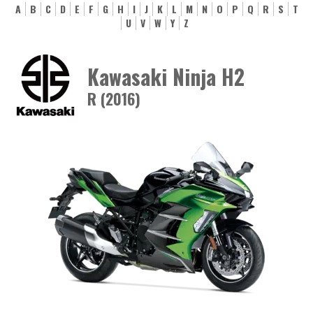
A
B
C
D
E
F
G
H
I
J
K
L
M
N
O
P
Q
R
S
T
U
V
W
Y
Z
Kawasaki Ninja H2
R (2016)