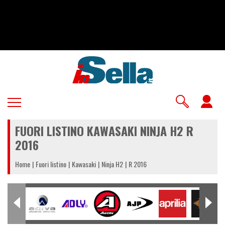
Salta
al
contenuto
principale
U
a
FUORI LISTINO KAWASAKI NINJA H2 R
m
2016
Home
Fuori listino
Kawasaki
Ninja H2
R 2016