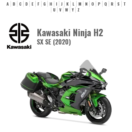
A
B
C
D
E
F
G
H
I
J
K
L
M
N
O
P
Q
R
S
T
U
V
W
Y
Z
Kawasaki Ninja H2
SX SE (2020)