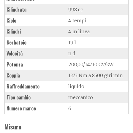
Cilindrata
998 cc
Ciclo
4 tempi
Cilindri
4 in linea
Serbatoio
19 l
Velocità
n.d.
Potenza
200,00/147,10 CV/kW
Coppia
137.3 Nm a 8500 giri min
Raffreddamento
liquido
Tipo cambio
meccanico
Numero marce
6
Misure