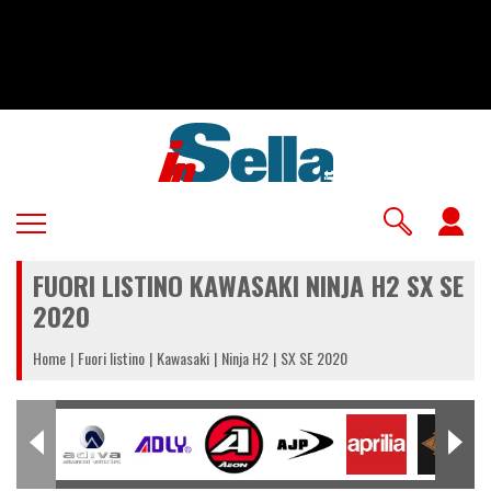
Salta
al
contenuto
principale
U
a
FUORI LISTINO KAWASAKI NINJA H2 SX SE
m
2020
Home
Fuori listino
Kawasaki
Ninja H2
SX SE 2020