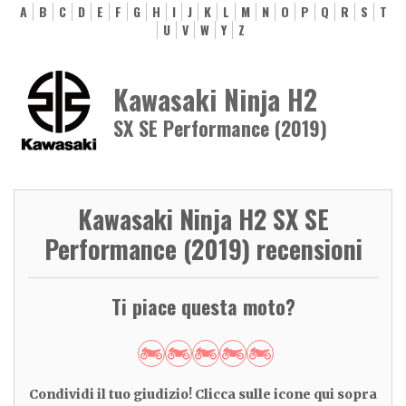
A
B
C
D
E
F
G
H
I
J
K
L
M
N
O
P
Q
R
S
T
U
V
W
Y
Z
Kawasaki Ninja H2
SX SE Performance (2019)
Kawasaki Ninja H2 SX SE
Performance (2019) recensioni
Ti piace questa moto?
Condividi il tuo giudizio! Clicca sulle icone qui sopra