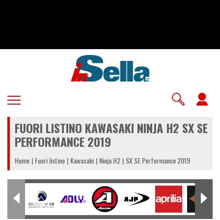
Salta
al
contenuto
principale
U
a
FUORI LISTINO KAWASAKI NINJA H2 SX SE
m
PERFORMANCE 2019
Home
Fuori listino
Kawasaki
Ninja H2
SX SE Performance 2019