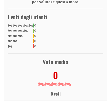
per valutare questa moto.
I voti degli utenti
0
0
0
0
0
Voto medio
0
0 voti