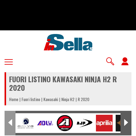
Salta
al
contenuto
principale
U
a
FUORI LISTINO KAWASAKI NINJA H2 R
m
2020
Home
Fuori listino
Kawasaki
Ninja H2
R 2020