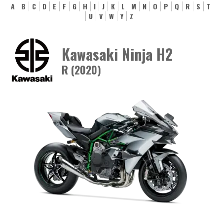
A
B
C
D
E
F
G
H
I
J
K
L
M
N
O
P
Q
R
S
T
U
V
W
Y
Z
Kawasaki Ninja H2
R (2020)