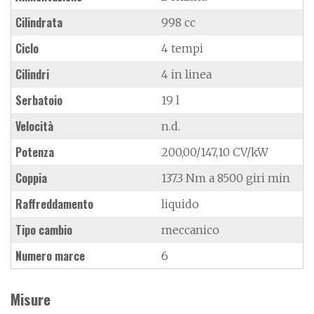
Cilindrata
998 cc
Ciclo
4 tempi
Cilindri
4 in linea
Serbatoio
19 l
Velocità
n.d.
Potenza
200,00/147,10 CV/kW
Coppia
137.3 Nm a 8500 giri min
Raffreddamento
liquido
Tipo cambio
meccanico
Numero marce
6
Misure