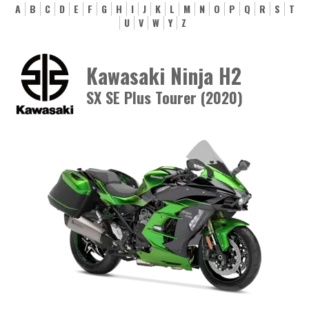
A
B
C
D
E
F
G
H
I
J
K
L
M
N
O
P
Q
R
S
T
U
V
W
Y
Z
Kawasaki Ninja H2
SX SE Plus Tourer (2020)