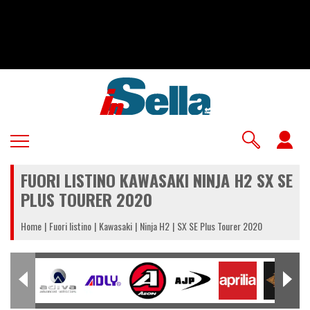
Salta
al
contenuto
principale
U
a
FUORI LISTINO KAWASAKI NINJA H2 SX SE
m
PLUS TOURER 2020
Home
Fuori listino
Kawasaki
Ninja H2
SX SE Plus Tourer 2020