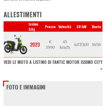
ALLESTIMENTI
Issimo
Prezzo
Velocità
CV/kW
Ruote
City
€
45
2023
4,07/3,00
16/16
3.990
km/h
VEDI LE MOTO A LISTINO DI FANTIC MOTOR ISSIMO CITY
FOTO E IMMAGINI