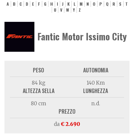
A
B
C
D
E
F
G
H
I
J
K
L
M
N
O
P
Q
R
S
T
U
V
W
Y
Z
Fantic Motor Issimo City
PESO
AUTONOMIA
84 kg
140 Km
ALTEZZA SELLA
LUNGHEZZA
80 cm
n.d.
PREZZO
da
€ 2.690