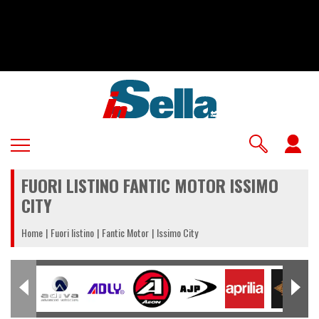
Salta
al
contenuto
principale
U
a
FUORI LISTINO FANTIC MOTOR ISSIMO
m
CITY
Home
Fuori listino
Fantic Motor
Issimo City