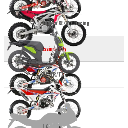
Enduro XE/XEF Racing
Issimo City
TF/TR/TZ
TX
TZ