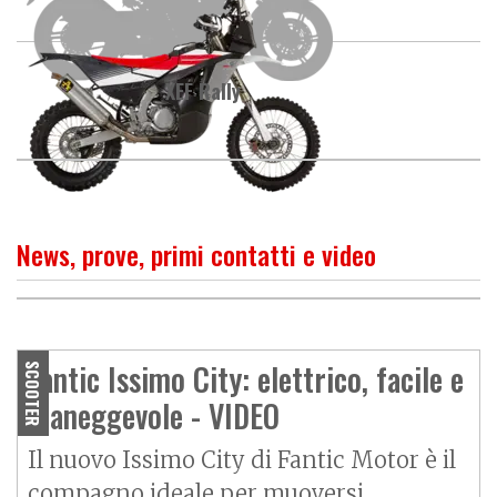
XEF Rally
News, prove, primi contatti e video
O
P
R
I
M
O
C
O
N
T
A
T
T
Fantic Motor Issimo City,
raffinatezza sostenibile
Fantic Issimo City: elettrico, facile e
SCOOTER
maneggevole - VIDEO
Il nuovo Issimo City di Fantic Motor è il
compagno ideale per muoversi