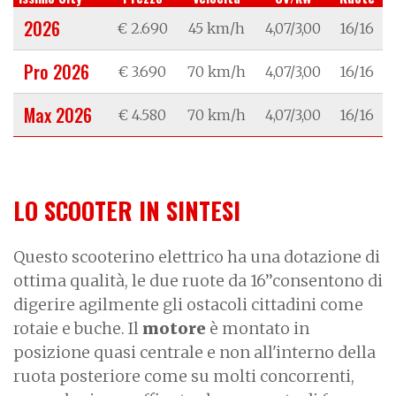
2026
€ 2.690
45 km/h
4,07/3,00
16/16
Pro 2026
€ 3.690
70 km/h
4,07/3,00
16/16
Max 2026
€ 4.580
70 km/h
4,07/3,00
16/16
LO SCOOTER IN SINTESI
Questo scooterino elettrico ha una dotazione di
ottima qualità, le due ruote da 16’’consentono di
digerire agilmente gli ostacoli cittadini come
rotaie e buche. Il
motore
è montato in
posizione quasi centrale e non all'interno della
ruota posteriore come su molti concorrenti,