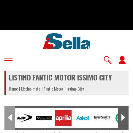
Salta
al
contenuto
principale
U
a
LISTINO FANTIC MOTOR ISSIMO CITY
m
Home
Listino moto
Fantic Motor
Issimo City