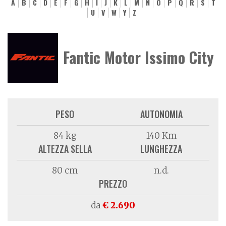
A
B
C
D
E
F
G
H
I
J
K
L
M
N
O
P
Q
R
S
T
U
V
W
Y
Z
Fantic Motor Issimo City
PESO
AUTONOMIA
84 kg
140 Km
ALTEZZA SELLA
LUNGHEZZA
80 cm
n.d.
PREZZO
da
€ 2.690