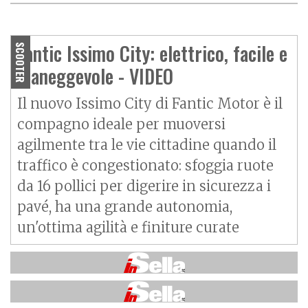
O
P
R
I
M
O
C
O
N
T
A
T
T
Fantic Motor Issimo City,
raffinatezza sostenibile
Fantic Issimo City: elettrico, facile e
SCOOTER
maneggevole - VIDEO
Il nuovo Issimo City di Fantic Motor è il
compagno ideale per muoversi
agilmente tra le vie cittadine quando il
traffico è congestionato: sfoggia ruote
da 16 pollici per digerire in sicurezza i
pavé, ha una grande autonomia,
un'ottima agilità e finiture curate