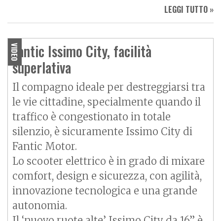
LEGGI TUTTO »
Fantic Issimo City, facilità
VIDEO
superlativa
Il compagno ideale per destreggiarsi tra
le vie cittadine, specialmente quando il
traffico è congestionato in totale
silenzio, è sicuramente Issimo City di
Fantic Motor.
Lo scooter elettrico è in grado di mixare
comfort, design e sicurezza, con agilità,
innovazione tecnologica e una grande
autonomia.
Il ‘nuovo ruote alte’ Issimo City da 16” è