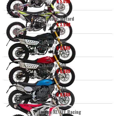
a partire da
€ 5.090
50 Enduro/Motard
a partire da
€ 3.940
Caballero 125
a partire da
€ 5.590
Caballero 500
a partire da
€ 6.990
Caballero 700
a partire da
€ 9.290
Enduro XE/XEF Racing