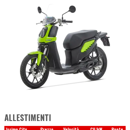
ALLESTIMENTI
Issimo City
Prezzo
Velocità
CV/kW
Ruote