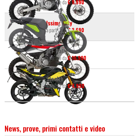
a partire da
€ 9.990
Issimo City
a partire da
€ 2.690
XEF Rally
a partire da
€ 16.990
Stealth
a partire da
€ 4.990
News, prove, primi contatti e video