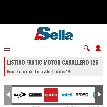
Salta
al
contenuto
principale
U
a
LISTINO FANTIC MOTOR CABALLERO 125
m
Home
Listino moto
Fantic Motor
Caballero 125