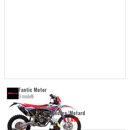
Fantic Motor
9 modelli
125 Enduro/Motard
a partire da
€ 5.090