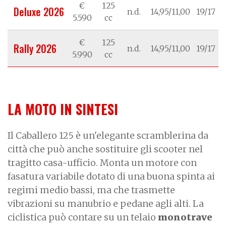
€
125
Deluxe 2026
n.d.
14,95/11,00
19/17
5.590
cc
€
125
Rally 2026
n.d.
14,95/11,00
19/17
5.990
cc
LA MOTO IN SINTESI
Il Caballero 125 è un'elegante scramblerina da
città che può anche sostituire gli scooter nel
tragitto casa-ufficio. Monta un motore con
fasatura variabile dotato di una buona spinta ai
regimi medio bassi, ma che trasmette
vibrazioni su manubrio e pedane agli alti. La
ciclistica può contare su un telaio
monotrave