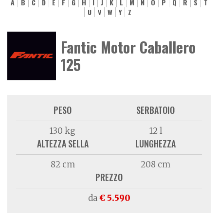
A
B
C
D
E
F
G
H
I
J
K
L
M
N
O
P
Q
R
S
T
U
V
W
Y
Z
Fantic Motor Caballero
125
PESO
SERBATOIO
130 kg
12 l
ALTEZZA SELLA
LUNGHEZZA
82 cm
208 cm
PREZZO
da
€ 5.590