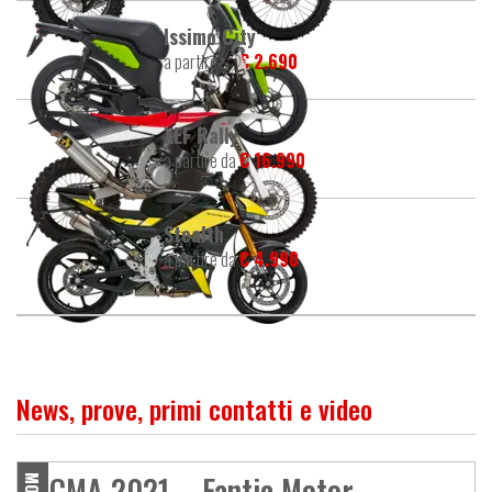
Issimo City
a partire da
€ 2.690
XEF Rally
a partire da
€ 16.990
Stealth
a partire da
€ 4.990
News, prove, primi contatti e video
EICMA 2021 – Fantic Motor