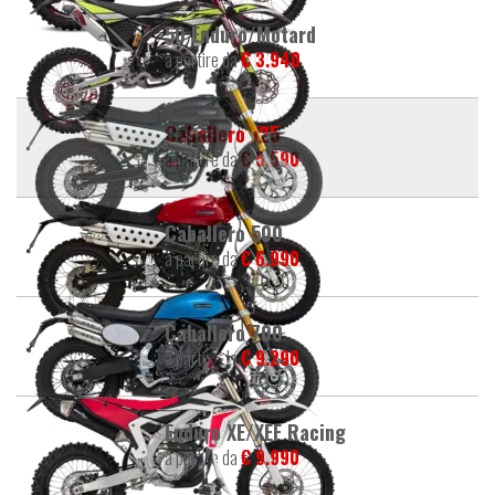
50 Enduro/Motard
a partire da
€ 3.940
Caballero 125
a partire da
€ 5.590
Caballero 500
a partire da
€ 6.990
Caballero 700
a partire da
€ 9.290
Enduro XE/XEF Racing
a partire da
€ 9.990