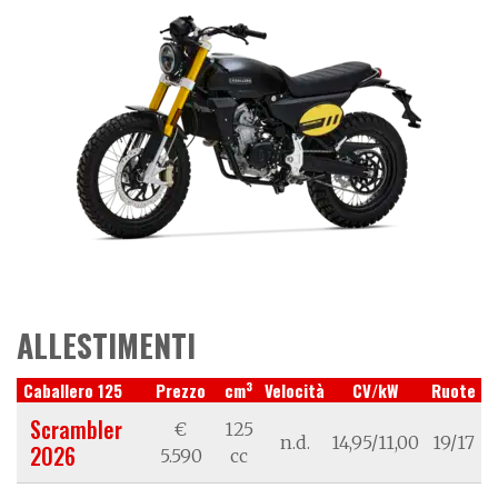
ALLESTIMENTI
3
Caballero 125
Prezzo
cm
Velocità
CV/kW
Ruote
Scrambler
€
125
n.d.
14,95/11,00
19/17
2026
5.590
cc