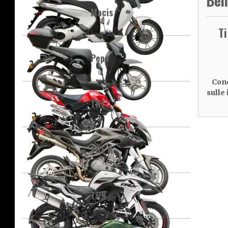
Ben
Macis
T
Pepe
Cond
sulle
TNT
TRE K
TRK