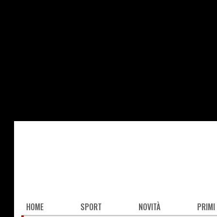
Salta
al
contenuto
principale
Main
HOME
SPORT
NOVITÀ
PRIMI
navigation