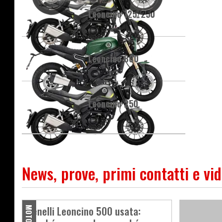
Leoncino 125/250
Leoncino 800
Leoncino 250
News, prove, primi contatti e vi
Benelli Leoncino 500 usata: