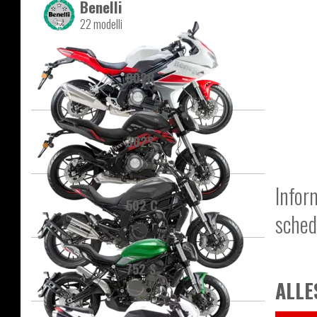
Benelli
22 modelli
302R
302S
Infor
502 C
sched
752 S
ALLE