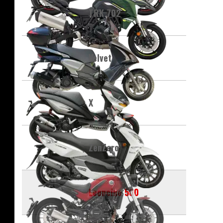
TRK 702
Velvet
X
ZenZero
Leoncino 500