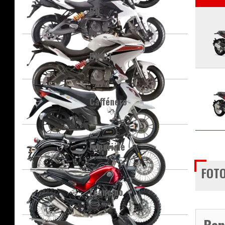
BN
BN GT
Caffénero
Imperiale
FOTO
Leoncino