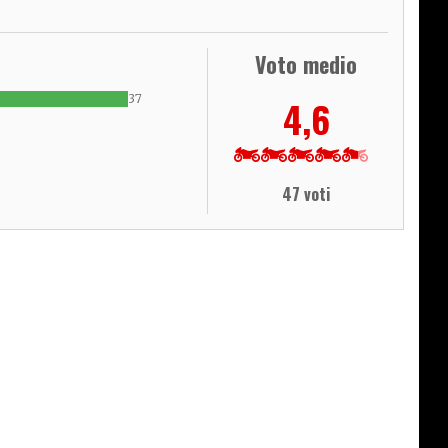
Voto medio
37
4,6
47 voti