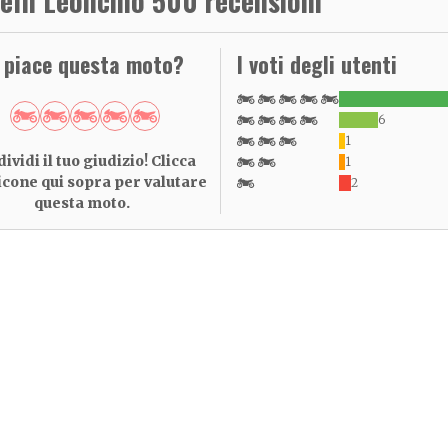
elli Leoncino 500 recensioni
i piace questa moto?
I voti degli utenti
6
1
ividi il tuo giudizio! Clicca
1
 icone qui sopra per valutare
2
questa moto.