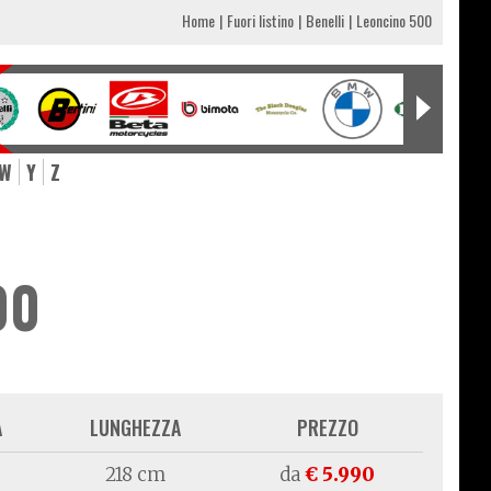
Home
Fuori listino
Benelli
Leoncino 500
W
Y
Z
00
A
LUNGHEZZA
PREZZO
218 cm
da
€ 5.990