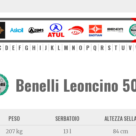
C
D
E
F
G
H
I
J
K
L
M
N
O
P
Q
R
S
T
U
V
Benelli Leoncino 5
PESO
SERBATOIO
ALTEZZA SELL
207 kg
13 l
84 cm