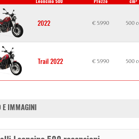
Leoncino 500
Prezzo
cm
2022
€ 5.990
500 c
Trail 2022
€ 5.990
500 c
 E IMMAGINI