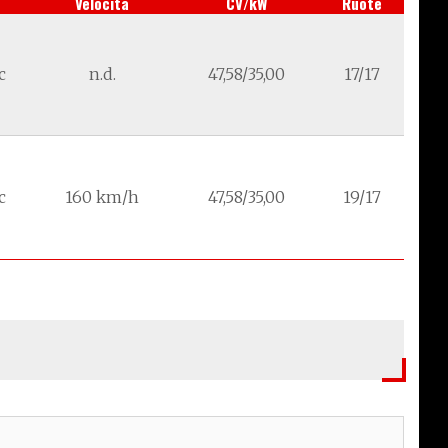
Velocità
CV/kW
Ruote
c
n.d.
47,58/35,00
17/17
c
160 km/h
47,58/35,00
19/17