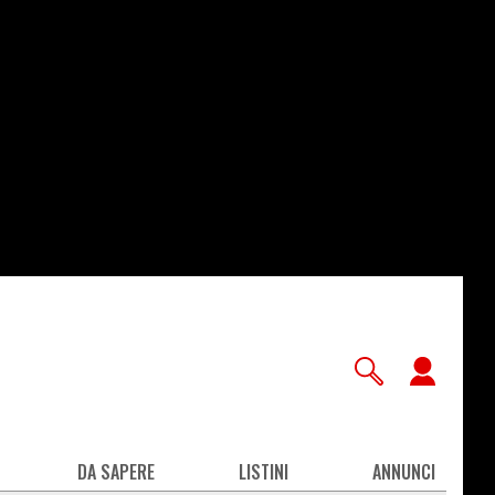
User
accou
men
DA SAPERE
LISTINI
ANNUNCI