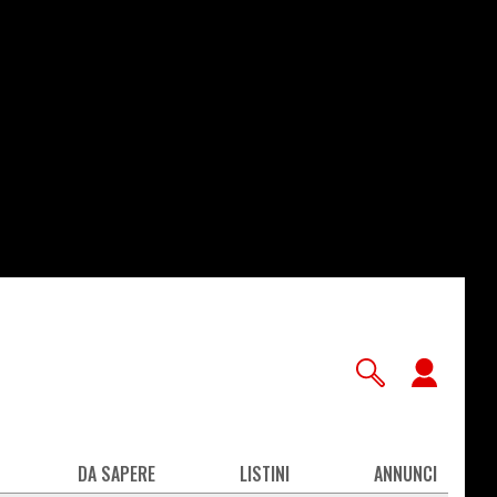
User
accou
men
DA SAPERE
LISTINI
ANNUNCI