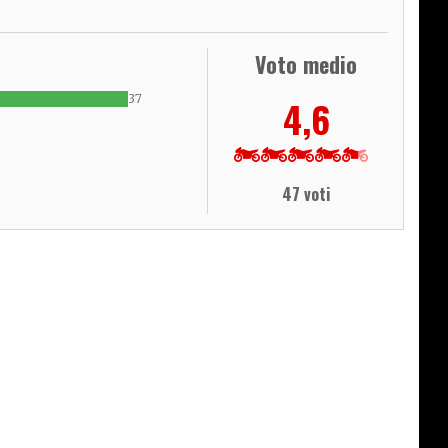
Voto medio
37
4,6
47 voti