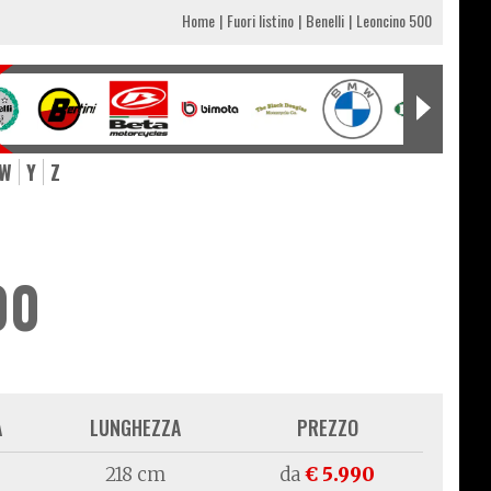
Home
Fuori listino
Benelli
Leoncino 500
W
Y
Z
00
A
LUNGHEZZA
PREZZO
218 cm
da
€ 5.990