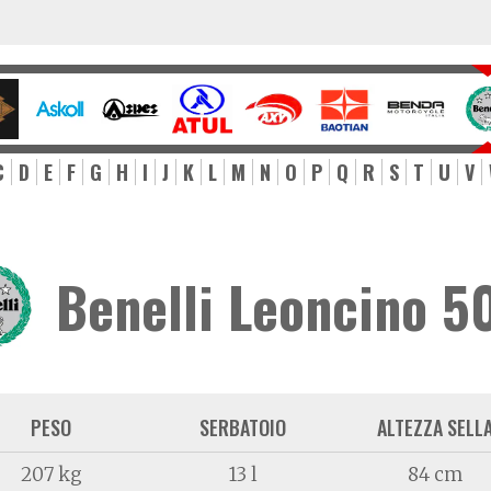
C
D
E
F
G
H
I
J
K
L
M
N
O
P
Q
R
S
T
U
V
Benelli Leoncino 5
PESO
SERBATOIO
ALTEZZA SELL
207 kg
13 l
84 cm