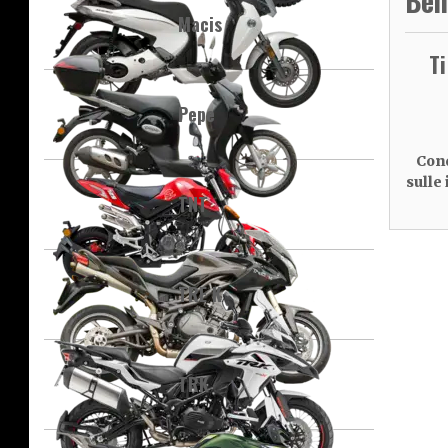
Ben
Macis
T
Pepe
Cond
sulle
TNT
TRE K
TRK