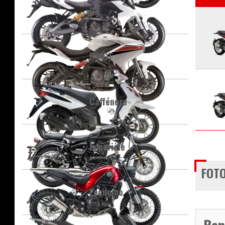
BN
BN GT
Caffénero
Imperiale
FOTO
Leoncino