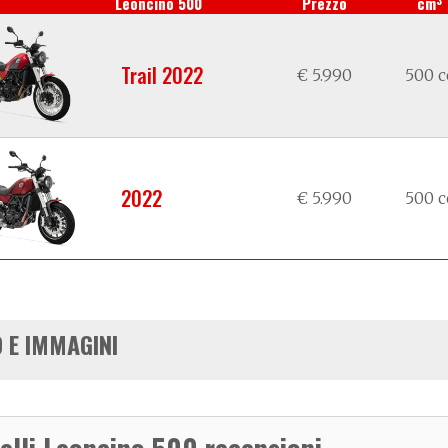
Leoncino 500
Prezzo
cm
Trail 2022
€ 5.990
500 c
2022
€ 5.990
500 c
 E IMMAGINI