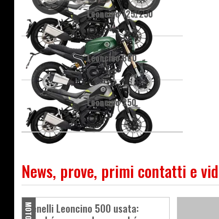
Leoncino 125/250
Leoncino 800
Leoncino 250
News, prove, primi contatti e vi
Benelli Leoncino 500 usata: