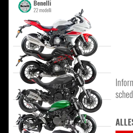
Benelli
22 modelli
302R
302S
Infor
502 C
sched
752 S
ALLE