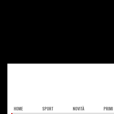
Salta
al
contenuto
principale
Main
HOME
SPORT
NOVITÀ
PRIMI
navigation