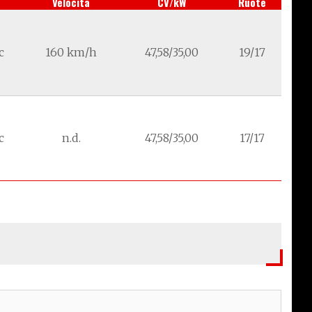
Velocità
CV/kW
Ruote
c
160 km/h
47,58/35,00
19/17
c
n.d.
47,58/35,00
17/17