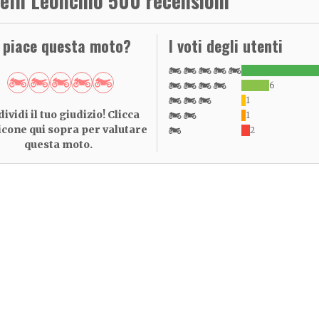
elli Leoncino 500 recensioni
i piace questa moto?
I voti degli utenti
6
1
ividi il tuo giudizio! Clicca
1
 icone qui sopra per valutare
2
questa moto.