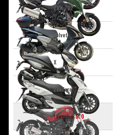
TRK 702
Velvet
X
ZenZero
Leoncino 500