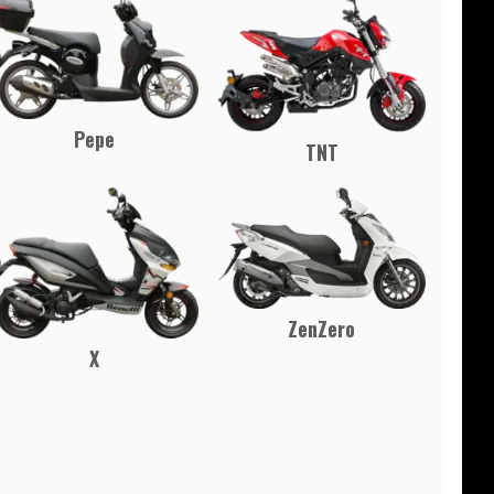
Pepe
TNT
ZenZero
X