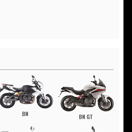
BN
BN GT