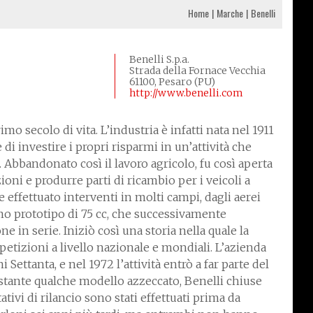
Home
Marche
Benelli
Benelli S.p.a.
Strada della Fornace Vecchia
61100, Pesaro (PU)
http://www.benelli.com
o secolo di vita. L’industria è infatti nata nel 1911
di investire i propri risparmi in un’attività che
i. Abbandonato così il lavoro agricolo, fu così aperta
zioni e produrre parti di ricambio per i veicoli a
 effettuato interventi in molti campi, dagli aerei
mo prototipo di 75 cc, che successivamente
e in serie. Iniziò così una storia nella quale la
etizioni a livello nazionale e mondiali. L’azienda
Settanta, e nel 1972 l’attività entrò a far parte del
ante qualche modello azzeccato, Benelli chiuse
ativi di rilancio sono stati effettuati prima da