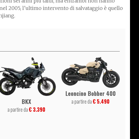
erloni sei anni più tardi, ma entrambi non hanno
a nel 2005, l’ultimo intervento di salvataggio è quello
njiang.
Leoncino Bobber 400
BKX
a partire da
€ 5.490
a partire da
€ 3.390