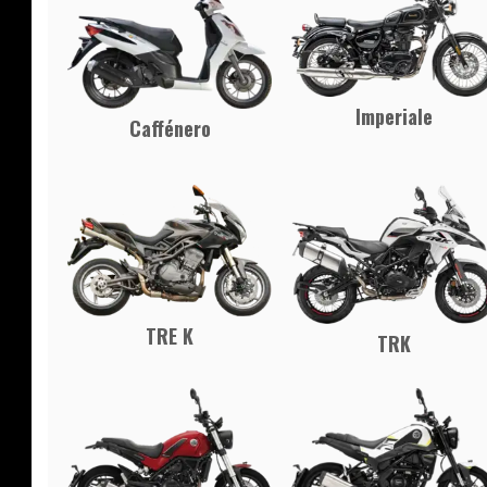
Imperiale
Caffénero
TRE K
TRK