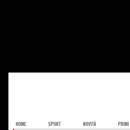
Salta
al
contenuto
principale
Main
HOME
SPORT
NOVITÀ
PRIMI
navigation