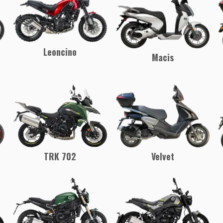
Leoncino
Macis
Velvet
TRK 702