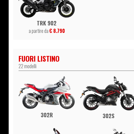
TRK 902
a partire da
€ 8.790
FUORI LISTINO
22 modelli
302R
302S