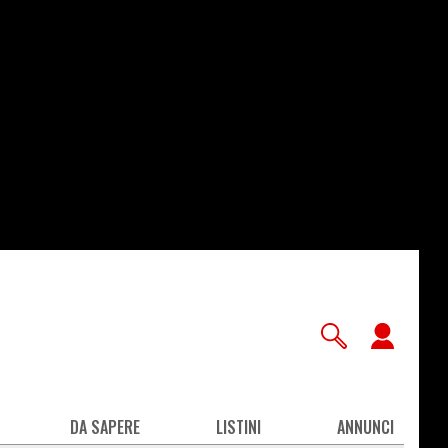
User
accou
men
DA SAPERE
LISTINI
ANNUNCI