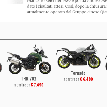
Giancarlo Selci nel 1989 e poi da Andrea M
dato i risultati attesi. Così, dopo la chiusur
attualmente operato dal Gruppo cinese Qia
Tornado
TRK 702
a partire da
€ 6.490
a partire da
€ 7.490