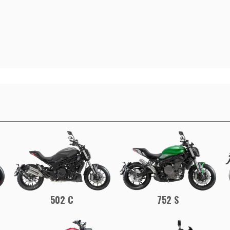
752 S
502 C