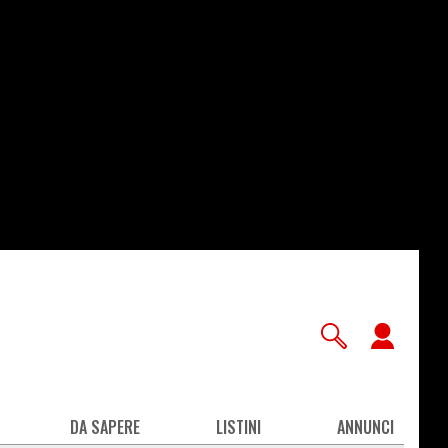
User
accou
men
DA SAPERE
LISTINI
ANNUNCI