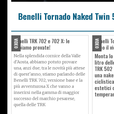
Benelli Tornado Naked Twin
Benelli TRK 702 e 702 X: le
Benelli 
VIDEO
VIDEO
abbiamo provate!
ecco il vi
Monta lo
Nella splendida cornice della Valle
litro del
d'Aosta, abbiamo potuto provare
TRK 502 
una, anzi due, tra le novità più attese
una nake
di quest’anno, stiamo parlando delle
ciclistic
Benelli
TRK 702
, versione base e la
più avventurosa X che vanno a
estetici 
inserirsi nella gamma di maggior
temperam
successo del marchio pesarese,
quella delle TRK