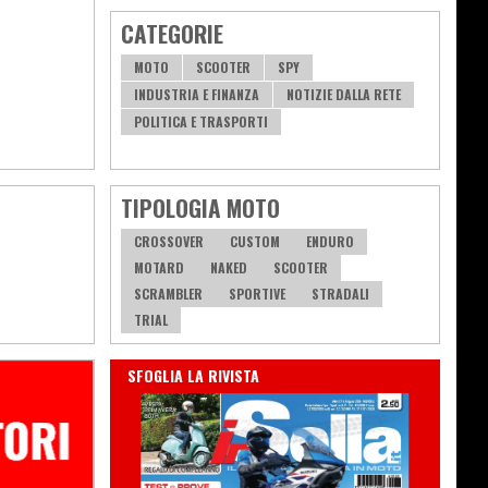
CATEGORIE
MOTO
SCOOTER
SPY
INDUSTRIA E FINANZA
NOTIZIE DALLA RETE
POLITICA E TRASPORTI
TIPOLOGIA MOTO
CROSSOVER
CUSTOM
ENDURO
MOTARD
NAKED
SCOOTER
SCRAMBLER
SPORTIVE
STRADALI
TRIAL
IN EDICOLA
SFOGLIA LA RIVISTA