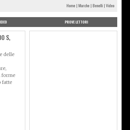
Home
Marche
Benelli
Video
IDEO
PROVE LETTORI
00 S,
e delle
re,
a forme
 fatte