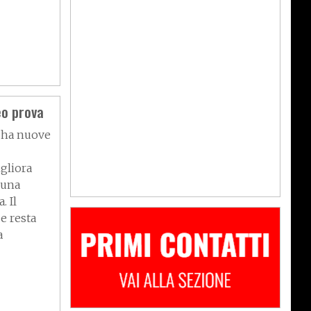
eo prova
 ha nuove
gliora
 una
. Il
e resta
a