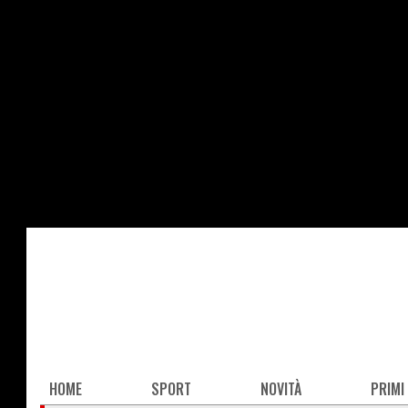
Salta
al
contenuto
principale
Main
HOME
SPORT
NOVITÀ
PRIMI
navigation