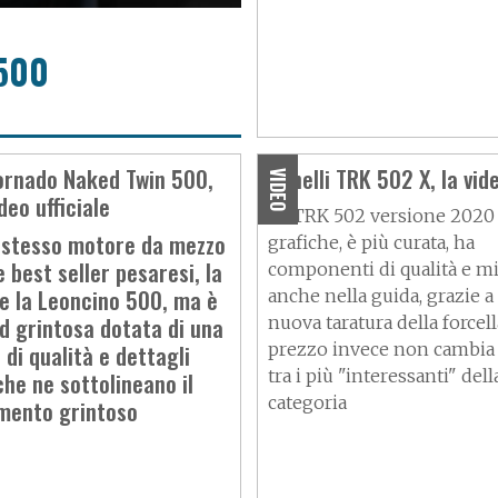
 500
Tornado Naked Twin 500,
Benelli TRK 502 X, la vid
VIDEO
deo ufficiale
La
TRK 502
versione 2020
 stesso motore da mezzo
grafiche, è più curata, ha
le best seller pesaresi, la
componenti di qualità e mi
e la Leoncino 500, ma è
anche nella guida, grazie a
d grintosa dotata di una
nuova taratura della forcella
a di qualità e dettagli
prezzo invece non cambia 
tra i più "interessanti" dell
che ne sottolineano il
categoria
ento grintoso